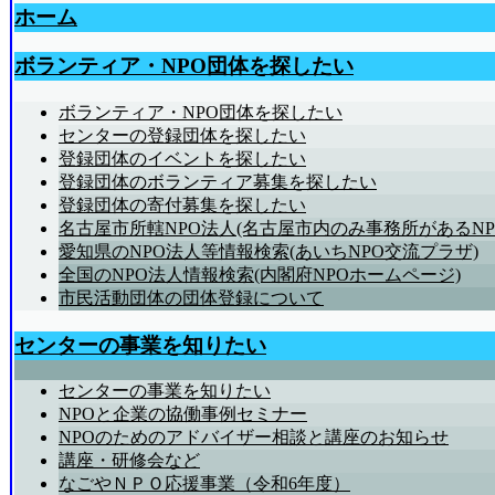
ホーム
ボランティア・NPO団体を探したい
ボランティア・NPO団体を探したい
センターの登録団体を探したい
登録団体のイベントを探したい
登録団体のボランティア募集を探したい
登録団体の寄付募集を探したい
名古屋市所轄NPO法人(名古屋市内のみ事務所があるNP
愛知県のNPO法人等情報検索(あいちNPO交流プラザ)
全国のNPO法人情報検索(内閣府NPOホームページ)
市民活動団体の団体登録について
センターの事業を知りたい
センターの事業を知りたい
NPOと企業の協働事例セミナー
NPOのためのアドバイザー相談と講座のお知らせ
講座・研修会など
なごやＮＰＯ応援事業（令和6年度）