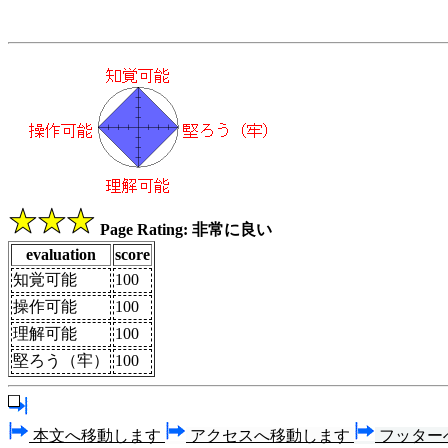
Page Rating: 非常に良い
evaluation
score
知覚可能
100
操作可能
100
理解可能
100
堅ろう（牢）
100
本文へ移動します
アクセスへ移動します
フッター