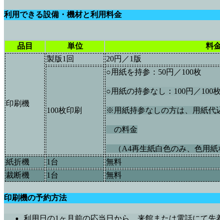
利用できる設備・機材と利用料金
品目
単位
料
製版1回
20円／1版
○用紙を持参：50円／100枚
○用紙の持参なし：100円／100
印刷機
100枚印刷
※用紙持参なしの方は、用紙代
の料金
（A4再生紙白色のみ、色用紙
紙折機
1台
無料
裁断機
1台
無料
印刷機の予約方法
利用日の1ヶ月前の応当日から、来館または電話にて先