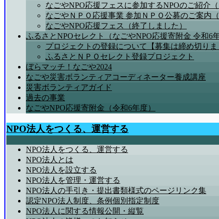
なごやNPO応援フェスに参加するNPOのご紹介
なごやＮＰＯ応援事業 参加ＮＰＯ公募のご案内
なごやNPO応援フェス（終了しました）
ふるさとNPOセレクト（なごやNPO応援寄附金 令和6
プロジェクトの登録について【募集は締め切りま
ふるさとＮＰＯセレクト登録プロジェクト
ぼらマッチ！なごや2024
なごや災害ボランティアコーディネーター養成講座
災害ボランティアガイド
過去の事業
なごやNPO応援寄附金（令和6年度）
NPO法人をつくる、運営する
NPO法人をつくる、運営する
NPO法人とは
NPO法人を設立する
NPO法人を管理・運営する
NPO法人の手引き・提出書類様式のページリンク集
認定NPO法人制度、条例個別指定制度
NPO法人に関する情報公開・縦覧