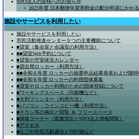
NPO法人の皆様へのお知らせ
2025年度 日本郵便年賀寄附金の配分申請にか
施設やサービスを利用したい
施設やサービスを利用したい
市民活動推進センター５つの主要機能について
■貸室（集会室と会議室の利用方法）
■■貸室Web予約について
■貸室の空室状況カレンダー
■貸出用ロッカー（利用方法）
■■令和６年度 ロッカーの抽選申込結果発表および随
■■令和６年度 ロッカーの利用団体募集
■貸室やロッカー利用のための団体登録について
■ワーキングスペース（印刷機など）
■大判プリンター（利用方法）
■パソコン・コインコピー機（利用方法）
■チラシ等の掲示と閲覧_&_フリースペース
■情報コーナー（図書貸出とNPO法人情報閲覧）
■アクセス
■なごや市民活動通信と刊行物など