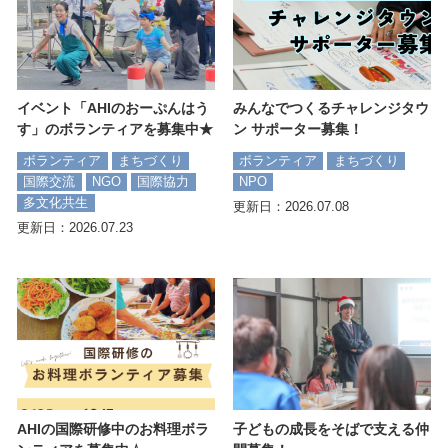
イベント「AHIのおーぷんはう
みんなでつくるチャレンジタウ
す」のボランティアを募集中★
ン サポーター募集！
ボランティア
まちづくり
ボランティア
まちづくり
国際交流
NGO
国際協力
NPO
多文化共生
更新日：2026.07.08
更新日：2026.07.23
AHIの国際研修中のお料理ボラ
子どもの成長をそばで支える仲