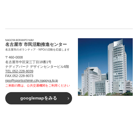
NAGOYA BORANPO NAVI
名古屋市 市民活動推進センター
名古屋市のボランティア・NPOの活動を応援します
〒460-0008
名古屋市中区栄三丁目18番1号
ナディアパーク デザインセンタービル6階
TEL.052-228-8039
FAX.052-228-8073
npo@sportsshimin.city.nagoya.lg.jp
ご来館の際は、公共交通機関をご利用ください
googlemapをみる