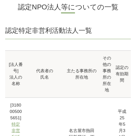
認定NPO法人等についての一覧
認定特定非営利活動法人一覧
その
[法人番
他の
認定の
号]
代表者の
主たる事務所の
事務
有効期
法人の
氏名
所在地
所の
間
名称
所在
地
[3180
00500
平成
5651]
25
特定
年5
非営
名古屋市熱田
月3