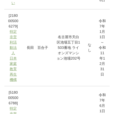
い
[2180
00500
令和
6279]
7年
特定
1月
非営
名古屋市天白
1日
利活
区池場五丁目1
～
な
動法
長田 百合子
503番地 ライ
令和
し
人
オンズマンシ
11
日本
ョン池場202号
年1
家庭
2月
教育
31
再生
日
機構
[5180
令和
00500
7年
6788]
6月
特定
1日
非営