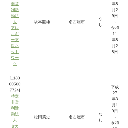
非営
年8
利活
月2
動法
9日
な
人
坂本龍雄
名古屋市
～
し
アレ
令和
ルギ
11
ー支
年8
援ネ
月2
ット
8日
ワー
ク
[1180
00500
平成
7724]
27
特定
年3
非営
月1
利活
9日
動法
な
松岡篤史
名古屋市
～
人
し
令和
セカ