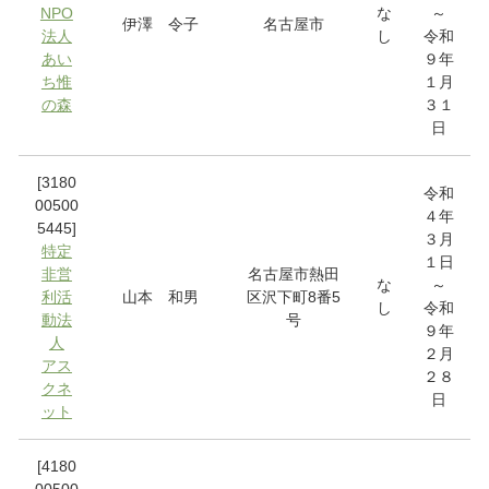
NPO
な
～
伊澤 令子
名古屋市
法人
し
令和
あい
９年
ち惟
１月
の森
３１
日
[3180
令和
00500
４年
5445]
３月
特定
１日
非営
名古屋市熱田
な
～
利活
山本 和男
区沢下町8番5
し
令和
動法
号
９年
人
２月
アス
２８
クネ
日
ット
[4180
00500