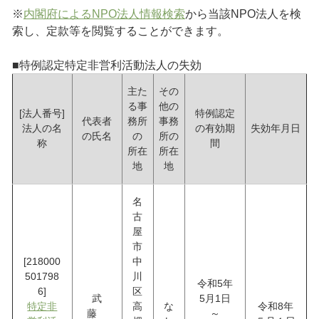
※
内閣府によるNPO法人情報検索
から当該NPO法人を検
索し、定款等を閲覧することができます。
■特例認定特定非営利活動法人の失効
主た
その
る事
他の
[法人番号]
特例認定
代表者
務所
事務
法人の名
の有効期
失効年月日
の氏名
の
所の
称
間
所在
所在
地
地
名
古
屋
市
[218000
中
501798
川
令和5年
6]
区
武
5月1日
特定非
高
な
令和8年
藤
～