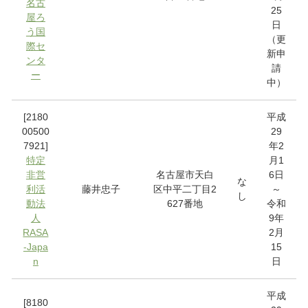
名古
25
屋ろ
日
う国
（更
際セ
新申
ンタ
請
ー
中）
[2180
平成
00500
29
7921]
年2
特定
月1
非営
名古屋市天白
6日
な
利活
藤井忠子
区中平二丁目2
～
し
動法
627番地
令和
人
9年
RASA
2月
-Japa
15
n
日
平成
[8180