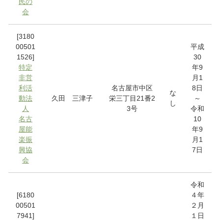
民の
会
[3180
00501
平成
1526]
30
特定
年9
非営
月1
利活
名古屋市中区
8日
な
動法
久田 三津子
栄三丁目21番2
～
し
人
3号
令和
名古
10
屋能
年9
楽振
月1
興協
7日
会
令和
[6180
４年
00501
２月
7941]
１日