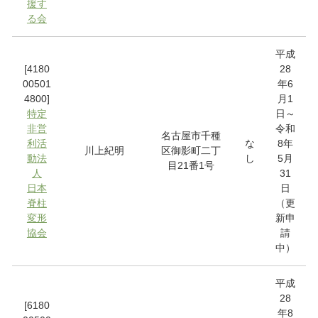
援す
る会
平成
[4180
28
00501
年6
4800]
月1
特定
日～
非営
令和
名古屋市千種
利活
な
8年
川上紀明
区御影町二丁
動法
し
5月
目21番1号
人
31
日本
日
脊柱
（更
変形
新申
協会
請
中）
平成
28
[6180
年8