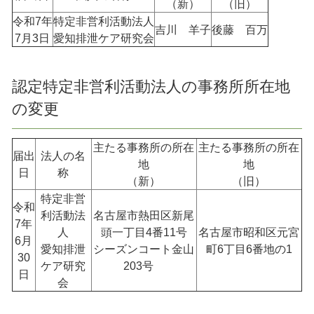
（新）
（旧）
令和7年
特定非営利活動法人
吉川 羊子
後藤 百万
7月3日
愛知排泄ケア研究会
認定特定非営利活動法人の事務所所在地
の変更
主たる事務所の所在
主たる事務所の所在
届出
法人の名
地
地
日
称
（新）
（旧）
特定非営
令和
利活動法
名古屋市熱田区新尾
7年
人
頭一丁目4番11号
名古屋市昭和区元宮
6月
愛知排泄
シーズンコート金山
町6丁目6番地の1
30
ケア研究
203号
日
会