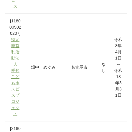
ス
[1180
00502
0207]
特定
令和
非営
8年
利活
4月
動法
1日
人
な
～
畑中 めぐみ
名古屋市
愛知
し
令和
こど
13
もホ
年3
スピ
月3
スプ
1日
ロジ
ェク
ト
[2180