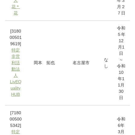
人
年３
花＊
月２
花
７日
令和
[3180
５年
00501
12
9619]
月1
特定
日
非営
な
～
利活
岡本 拓也
名古屋市
し
令和
動法
10
人
年1
LivEQ
1月
uality
30
HUB
日
[7180
00500
令和
5342]
6年
特定
3月