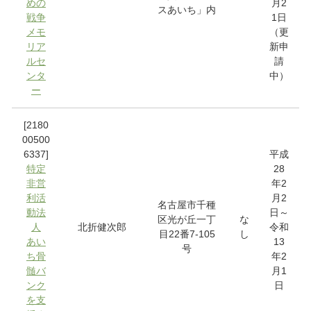
めの
月2
スあいち」内
戦争
1日
メモ
（更
リア
新申
ルセ
請
ンタ
中）
ー
[2180
00500
6337]
平成
特定
28
非営
年2
利活
月2
名古屋市千種
動法
日～
区光が丘一丁
な
人
北折健次郎
令和
目22番7-105
し
あい
13
号
ち骨
年2
髄バ
月1
ンク
日
を支