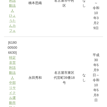
利活
名古屋市中村
な
橋本思織
～
動法
区
し
令和
人
10
ひょ
年3
うた
月2
んカ
9日
フェ
[6180
00500
6630]
平成
特定
30
非営
年5
利活
月9
動法
名古屋市東区
な
日～
人
永田秀和
代官町39番18
し
令和
中部
号
10
リサ
年5
イク
月8
ル運
日
動市