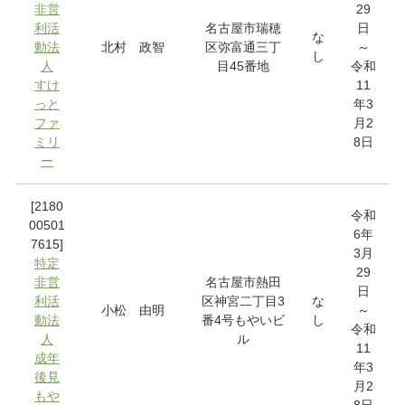
非営
29
利活
名古屋市瑞穂
日
な
動法
北村 政智
区弥富通三丁
～
し
人
目45番地
令和
すけ
11
っと
年3
ファ
月2
ミリ
8日
ー
[2180
令和
00501
6年
7615]
3月
特定
29
非営
名古屋市熱田
日
利活
区神宮二丁目3
な
小松 由明
～
動法
番4号もやいビ
し
令和
人
ル
11
成年
年3
後見
月2
もや
8日