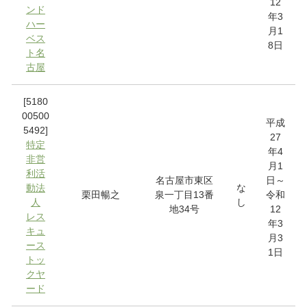
12
ンド
年3
ハー
月1
ベス
8日
ト名
古屋
[5180
00500
平成
5492]
27
特定
年4
非営
月1
利活
名古屋市東区
日～
動法
な
栗田暢之
泉一丁目13番
令和
人
し
地34号
12
レス
年3
キュ
月3
ース
1日
トッ
クヤ
ード