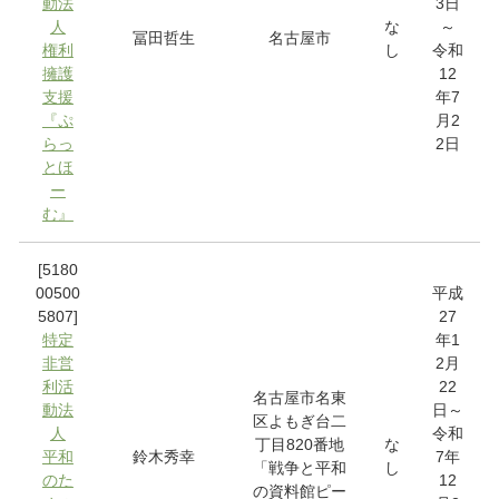
動法
3日
人
な
～
冨田哲生
名古屋市
権利
し
令和
擁護
12
支援
年7
『ぷ
月2
らっ
2日
とほ
ー
む』
[5180
00500
平成
5807]
27
特定
年1
非営
2月
利活
22
名古屋市名東
動法
日～
区よもぎ台二
人
令和
丁目820番地
な
平和
鈴木秀幸
7年
「戦争と平和
し
のた
12
の資料館ピー