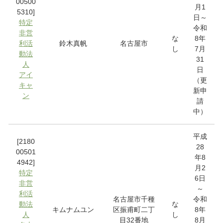
00500
月1
5310]
日～
特定
令和
非営
な
8年
利活
鈴木真帆
名古屋市
し
7月
動法
31
人
日
アイ
（更
キャ
新申
ン
請
中）
平成
[2180
28
00501
年8
4942]
月2
特定
6日
非営
～
利活
名古屋市千種
令和
動法
な
キムナムユン
区振甫町二丁
8年
人
し
目32番地
8月