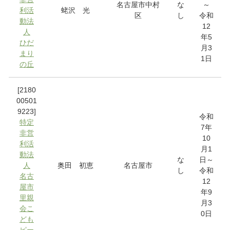
名古屋市中村
な
～
利活
蛯沢 光
区
し
令和
動法
12
人
年5
ひだ
月3
まり
1日
の丘
[2180
00501
9223]
令和
特定
7年
非営
10
利活
月1
動法
な
日～
人
奥田 初恵
名古屋市
し
令和
名古
12
屋市
年9
里親
月3
会こ
0日
ども
ピー