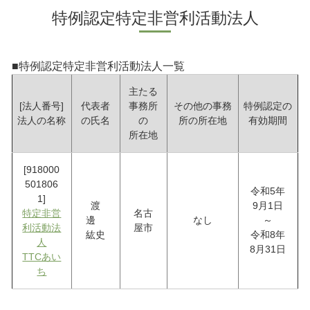
特例認定特定非営利活動法人
■特例認定特定非営利活動法人一覧
主たる
[法人番号]
代表者
事務所
その他の事務
特例認定の
法人の名称
の氏名
の
所の所在地
有効期間
所在地
[918000
501806
令和5年
1]
渡
9月1日
特定非営
名古
邊
なし
～
利活動法
屋市
紘史
令和8年
人
8月31日
TTCあい
ち