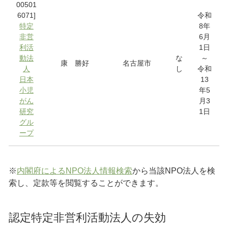
00501
6071]
令和
特定
8年
非営
6月
利活
1日
動法
な
～
康 勝好
名古屋市
人
し
令和
日本
13
小児
年5
がん
月3
研究
1日
グル
ープ
※
内閣府によるNPO法人情報検索
から当該NPO法人を検
索し、定款等を閲覧することができます。
認定特定非営利活動法人の失効