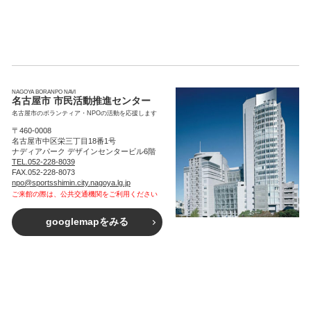
NAGOYA BORANPO NAVI
名古屋市 市民活動推進センター
名古屋市のボランティア・NPOの活動を応援します
〒460-0008
名古屋市中区栄三丁目18番1号
ナディアパーク デザインセンタービル6階
TEL.052-228-8039
FAX.052-228-8073
npo@sportsshimin.city.nagoya.lg.jp
ご来館の際は、公共交通機関をご利用ください
googlemapをみる