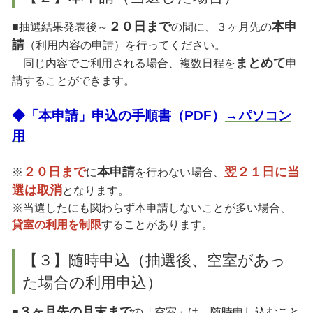
２０日まで
本申
■抽選結果発表後～
の間に、３ヶ月先の
請
（利用内容の申請）を行ってください。
まとめて
同じ内容でご利用される場合、複数日程を
申
請することができます。
◆「本申請」申込の手順書（PDF）
→パソコン
用
２０日まで
本申請
翌２１日に当
※
に
を行わない場合、
選は取消
となります。
※当選したにも関わらず本申請しないことが多い場合、
貸室の利用を制限
することがあります。
【３】随時申込（抽選後、空室があっ
た場合の利用申込）
３ヶ月先の月末まで
■
の「空室」は、随時申し込むこと