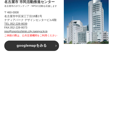
名古屋市 市民活動推進センター
名古屋市のボランティア・NPOの活動を応援します
〒460-0008
名古屋市中区栄三丁目18番1号
ナディアパーク デザインセンタービル6階
TEL.052-228-8039
FAX.052-228-8073
npo@sportsshimin.city.nagoya.lg.jp
ご来館の際は、公共交通機関をご利用ください
googlemapをみる