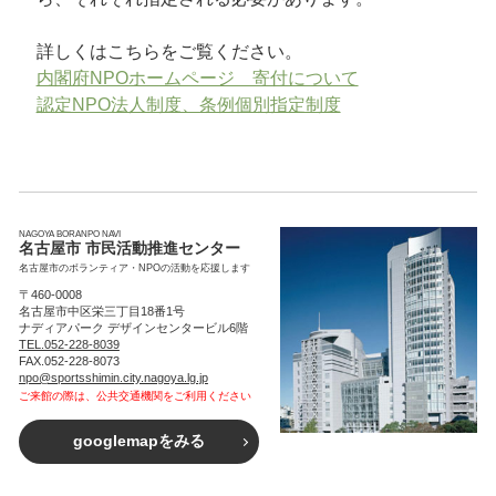
詳しくはこちらをご覧ください。
内閣府NPOホームページ 寄付について
認定NPO法人制度、条例個別指定制度
NAGOYA BORANPO NAVI
名古屋市 市民活動推進センター
名古屋市のボランティア・NPOの活動を応援します
〒460-0008
名古屋市中区栄三丁目18番1号
ナディアパーク デザインセンタービル6階
TEL.052-228-8039
FAX.052-228-8073
npo@sportsshimin.city.nagoya.lg.jp
ご来館の際は、公共交通機関をご利用ください
googlemapをみる