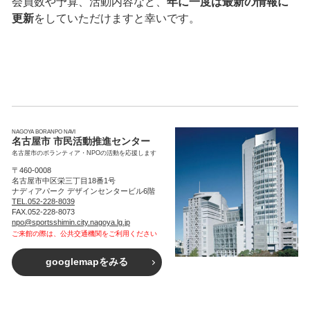
会員数や予算、活動内容など、
年に一度は最新の情報に
更新
をしていただけますと幸いです。
NAGOYA BORANPO NAVI
名古屋市 市民活動推進センター
名古屋市のボランティア・NPOの活動を応援します
〒460-0008
名古屋市中区栄三丁目18番1号
ナディアパーク デザインセンタービル6階
TEL.052-228-8039
FAX.052-228-8073
npo@sportsshimin.city.nagoya.lg.jp
ご来館の際は、公共交通機関をご利用ください
googlemapをみる