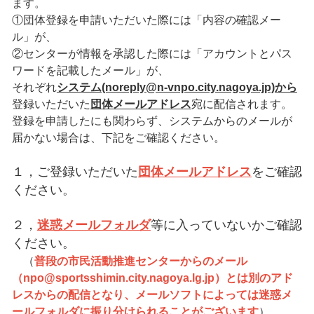
ます。
①団体登録を申請いただいた際には「内容の確認メー
ル」が、
②センターが情報を承認した際には「アカウントとパス
ワードを記載したメール」が、
それぞれ
システム(noreply@n-vnpo.city.nagoya.jp)から
登録いただいた
団体メールアドレス
宛に配信されます。
登録を申請したにも関わらず、システムからのメールが
届かない場合は、下記をご確認ください。
１，ご登録いただいた
団体メールアドレス
をご確認
ください。
２，
迷惑メールフォルダ
等に入っていないかご確認
ください。
（
普段の市民活動推進センターからのメール
（npo@sportsshimin.city.nagoya.lg.jp）とは別のアド
レスからの配信となり、メールソフトによっては迷惑メ
ールフォルダに振り分けられることがございます
）