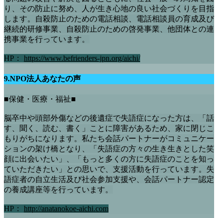
り、その防止に努め、人が生き心地の良い社会づくりを目指
します。自殺防止のための電話相談、電話相談員の育成及び
継続的研修事業、自殺防止のための啓発事業、他団体との連
携事業を行っています。
HP：
https://www.befrienders-jpn.org/aichi/
9.NPO法人あなたの声
■保健・医療・福祉■
脳卒中や頭部外傷などの後遺症で失語症になった方は、「話
す、聞く、読む、書く」ことに障害があるため、家に閉じこ
もりがちになります。私たち会話パートナーがコミュニケー
ションの架け橋となり、「失語症の方々の生き生きとした笑
顔に出会いたい」、「もっと多くの方に失語症のことを知っ
ていただきたい」との思いで、支援活動を行っています。失
語症者の自立生活及び社会参加支援や、会話パートナー認定
の養成講座等を行っています。
HP：
http://anatanokoe-aichi.com