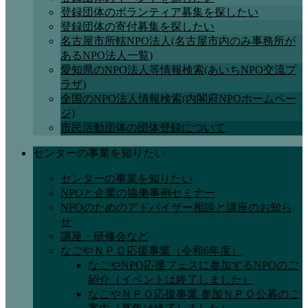
登録団体のボランティア募集を探したい
登録団体の寄付募集を探したい
名古屋市所轄NPO法人(名古屋市内のみ事務所が
あるNPO法人一覧)
愛知県のNPO法人等情報検索(あいちNPO交流プ
ラザ)
全国のNPO法人情報検索(内閣府NPOホームペー
ジ)
市民活動団体の団体登録について
センターの事業を知りたい
センターの事業を知りたい
NPOと企業の協働事例セミナー
NPOのためのアドバイザー相談と講座のお知ら
せ
講座・研修会など
なごやＮＰＯ応援事業（令和6年度）
なごやNPO応援フェスに参加するNPOのご
紹介（イベントは終了しました）
なごやＮＰＯ応援事業 参加ＮＰＯ公募のご