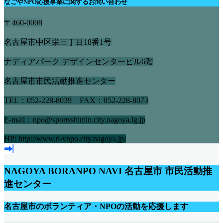
なごやNPO応援事業に関するお問い合わせ
〒460-0008
名古屋市中区栄三丁目18番1号
ナディアパーク デザインセンタービル6階
名古屋市市民活動推進センター
TEL：052-228-8039 FAX：052-228-8073
E-mail：npo@sportsshimin.city.nagoya.lg.jp
HP: http://www.n-vnpo.city.nagoya.jp/
NAGOYA BORANPO NAVI
名古屋市 市民活動推
進センター
名古屋市のボランティア・NPOの活動を応援します