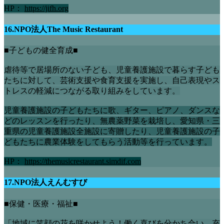
HP：
https://jifh.org
16.NPO法人The Music Restaurant
■子どもの健全育成■
虐待等で居場所のない子ども、児童養護施設で暮らす子ども
たちに対して、芸術支援や食育支援を実施し、自己表現やス
トレスの軽減につながる取り組みをしています。
児童養護施設の子どもたちに歌、ギター、ピアノ、ダンスな
どのレッスンを行ったり、無農薬野菜を栽培し、愛知県・三
重県の児童養護施設全施設に寄贈したり、児童養護施設の子
どもたちに農業体験をしてもらう活動等を行っています。
HP：
https://themusicrestaurant.simdif.com
17.NPO法人えんむすび
■保健・医療・福祉■
「地域に笑顔の花を咲かせよう！働く喜びを分かち合い、充