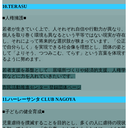
10.TERASU
■人権擁護■
若者が生きていく上で、人それぞれ自信や行動力が異なり、
個人を取り巻く環境も異なるという平等ではない現実が存在
し、それによって将来的な選択肢が狭まっています。「公正
で自分らしく」を実現できる社会像を理想とし、団体の姿と
して「よりそう、つつみこむ、てらす」という言葉を体現す
るように努めます。
若者支援を基盤として、居場所づくりや経済的支援、人権学
習などに力を入れていきたいです。
市民活動推進センター 登録団体ページ
11.ハーレーサンタ CLUB NAGOYA
■子どもの健全育成■
児童虐待を撲滅することを目的とし、多くの人に虐待の現状