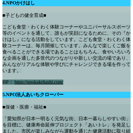
4.NPOかけはし
■子どもの健全育成■
こども食堂・わくわく体験コーナーやユニバーサルスポーツ
等のイベントを通して、誰もが笑顔になるために、その『か
けはし』になる活動をしています。こども食堂・わくわく体
験コーナーは、毎月開催しています。みんなで楽しくご飯を
食べることができる場であることはもちろん、食やいろいろ
な企画を通した多世代のつながりや新しい交流の場であり、
みんながリアルな体験や学びにチャレンジできる場を作って
います。
HP：
https://npokakehashi.com/
5.NPO法人あいちクローバー
■保健・医療・福祉■
「愛知県が日本一明るく元気な街、日本一暮らしやすい街」
を目標に、健康寿命延伸プロジェクト「あいトレ」を発足し
ました。市民が楽しみながら運動を通じた健康活動に取り組