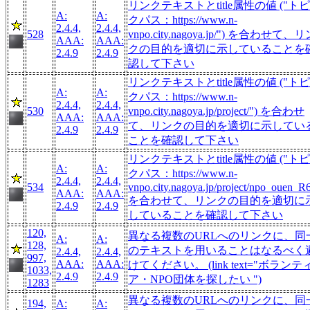
リンクテキストとtitle属性の値 ("ト
A:
A:
クパス：https://www.n-
2.4.4,
2.4.4,
528
vnpo.city.nagoya.jp/") を合わせて、
AAA:
AAA:
クの目的を適切に示していることを
2.4.9
2.4.9
認して下さい
リンクテキストとtitle属性の値 ("ト
A:
A:
クパス：https://www.n-
2.4.4,
2.4.4,
530
vnpo.city.nagoya.jp/project/") を合わせ
AAA:
AAA:
て、リンクの目的を適切に示してい
2.4.9
2.4.9
ことを確認して下さい
リンクテキストとtitle属性の値 ("ト
A:
A:
クパス：https://www.n-
2.4.4,
2.4.4,
534
vnpo.city.nagoya.jp/project/npo_ouen_R6
AAA:
AAA:
を合わせて、リンクの目的を適切に
2.4.9
2.4.9
していることを確認して下さい
120,
異なる複数のURLへのリンクに、同
A:
A:
128,
のテキストを用いることはなるべく
2.4.4,
2.4.4,
997,
AAA:
AAA:
けてください。 (link text="ボランテ
1033,
2.4.9
2.4.9
ア・NPO団体を探したい ")
1283
異なる複数のURLへのリンクに、同
194,
A:
A: