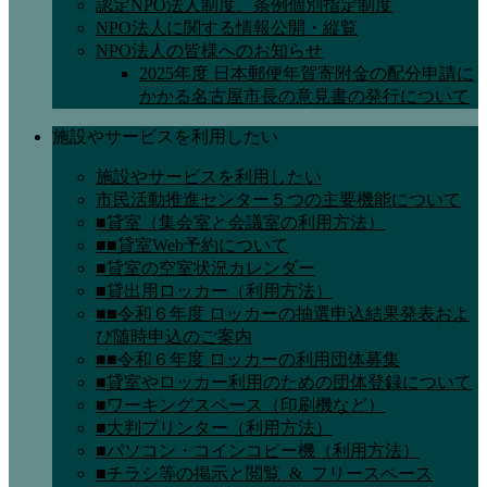
認定NPO法人制度、条例個別指定制度
NPO法人に関する情報公開・縦覧
NPO法人の皆様へのお知らせ
2025年度 日本郵便年賀寄附金の配分申請に
かかる名古屋市長の意見書の発行について
施設やサービスを利用したい
施設やサービスを利用したい
市民活動推進センター５つの主要機能について
■貸室（集会室と会議室の利用方法）
■■貸室Web予約について
■貸室の空室状況カレンダー
■貸出用ロッカー（利用方法）
■■令和６年度 ロッカーの抽選申込結果発表およ
び随時申込のご案内
■■令和６年度 ロッカーの利用団体募集
■貸室やロッカー利用のための団体登録について
■ワーキングスペース（印刷機など）
■大判プリンター（利用方法）
■パソコン・コインコピー機（利用方法）
■チラシ等の掲示と閲覧_&_フリースペース