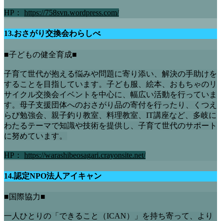
HP：
https://758svn.wordpress.com/
13.おさがり交換会わらしべ
■子どもの健全育成■
子育て世代が抱える悩みや問題に寄り添い、解決の手助けを
することを目指しています。子ども服、絵本、おもちゃのリ
サイクル交換会イベントを中心に、幅広い活動を行っていま
す。母子支援団体へのおさがり品の寄付を行ったり、くつえ
らび勉強会、親子釣り教室、料理教室、IT講座など、多岐に
わたるテーマで知識や技術を提供し、子育て世代のサポート
に努めています。
HP：
https://warashibeosagari.crayonsite.net/
14.認定NPO法人アイキャン
■国際協力■
一人ひとりの「できること（ICAN）」を持ち寄って、より