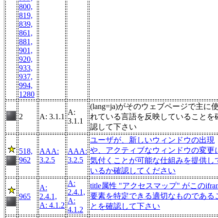
800,
819,
839,
861,
881,
901,
920,
933,
937,
994,
1280
(lang=ja)がそのウェブページで主に
A:
2
A: 3.1.1
れている言語を反映していることを
3.1.1
認して下さい
ユーザが、新しいウィンドウの出現
や、アクティブなウィンドウの変更
518,
AAA:
AAA:
962
3.2.5
3.2.5
気付くことが可能な仕組みを提供し
いるか確認してください
A:
title属性 "アクセスマップ" がこのifra
A:
2.4.1,
要素を特定できる適切なものである
965
2.4.1,
A:
A: 4.1.2
とを確認して下さい
4.1.2