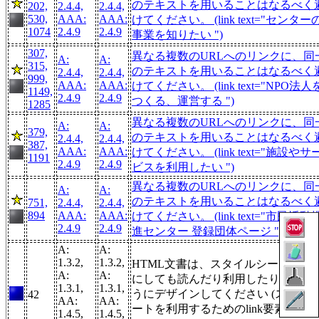
のテキストを用いることはなるべく
202,
2.4.4,
2.4.4,
530,
AAA:
AAA:
けてください。 (link text="センター
1074
2.4.9
2.4.9
事業を知りたい ")
307,
異なる複数のURLへのリンクに、同
A:
A:
315,
のテキストを用いることはなるべく
2.4.4,
2.4.4,
999,
AAA:
AAA:
けてください。 (link text="NPO法人
1149,
2.4.9
2.4.9
つくる、運営する ")
1285
異なる複数のURLへのリンクに、同
A:
A:
379,
のテキストを用いることはなるべく
2.4.4,
2.4.4,
387,
AAA:
AAA:
けてください。 (link text="施設やサ
1191
2.4.9
2.4.9
ビスを利用したい ")
異なる複数のURLへのリンクに、同
A:
A:
のテキストを用いることはなるべく
751,
2.4.4,
2.4.4,
894
AAA:
AAA:
けてください。 (link text="市民活動
2.4.9
2.4.9
進センター 登録団体ページ ")
A:
A:
1.3.2,
1.3.2,
HTML文書は、スタイルシートを無
A:
A:
にしても読んだり利用したり出来る
1.3.1,
1.3.1,
うにデザインしてください (スタイ
42
AA:
AA:
ートを利用するためのlink要素が存
1.4.5,
1.4.5,