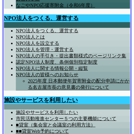
なごやNPO応援寄附金（令和6年度）
NPO法人をつくる、運営する
NPO法人をつくる、運営する
NPO法人とは
NPO法人を設立する
NPO法人を管理・運営する
NPO法人の手引き・提出書類様式のページリンク集
認定NPO法人制度、条例個別指定制度
NPO法人に関する情報公開・縦覧
NPO法人の皆様へのお知らせ
2025年度 日本郵便年賀寄附金の配分申請にかか
る名古屋市長の意見書の発行について
施設やサービスを利用したい
施設やサービスを利用したい
市民活動推進センター５つの主要機能について
■貸室（集会室と会議室の利用方法）
■■貸室Web予約について