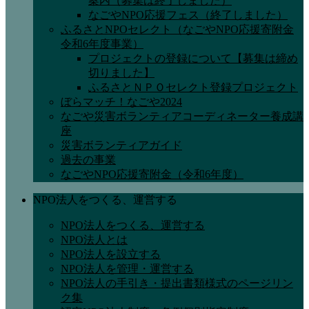
案内（募集は終了しました）
なごやNPO応援フェス（終了しました）
ふるさとNPOセレクト（なごやNPO応援寄附金
令和6年度事業）
プロジェクトの登録について【募集は締め
切りました】
ふるさとＮＰＯセレクト登録プロジェクト
ぼらマッチ！なごや2024
なごや災害ボランティアコーディネーター養成講
座
災害ボランティアガイド
過去の事業
なごやNPO応援寄附金（令和6年度）
NPO法人をつくる、運営する
NPO法人をつくる、運営する
NPO法人とは
NPO法人を設立する
NPO法人を管理・運営する
NPO法人の手引き・提出書類様式のページリン
ク集