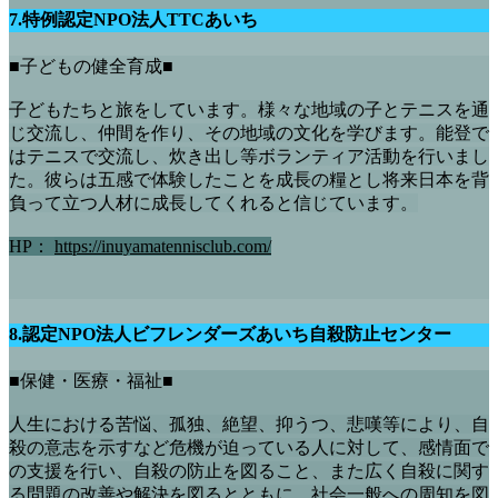
7.特例認定NPO法人TTCあいち
■子どもの健全育成■
子どもたちと旅をしています。様々な地域の子とテニスを通
じ交流し、仲間を作り、その地域の文化を学びます。能登で
はテニスで交流し、炊き出し等ボランティア活動を行いまし
た。彼らは五感で体験したことを成長の糧とし将来日本を背
負って立つ人材に成長してくれると信じています。
HP：
https://inuyamatennisclub.com/
8.認定NPO法人ビフレンダーズあいち自殺防止センター
■保健・医療・福祉■
人生における苦悩、孤独、絶望、抑うつ、悲嘆等により、自
殺の意志を示すなど危機が迫っている人に対して、感情面で
の支援を行い、自殺の防止を図ること、また広く自殺に関す
る問題の改善や解決を図るとともに、社会一般への周知を図