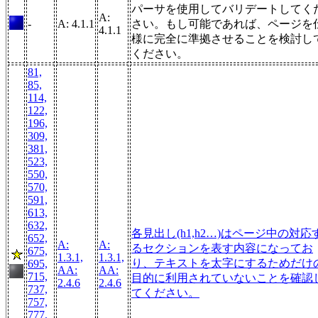
パーサを使用してバリデートしてく
A:
-
A: 4.1.1
さい。もし可能であれば、ページを
4.1.1
様に完全に準拠させることを検討し
ください。
81,
85,
114,
122,
196,
309,
381,
523,
550,
570,
591,
613,
632,
各見出し(h1,h2…)はページ中の対応
652,
A:
A:
るセクションを表す内容になってお
675,
1.3.1,
1.3.1,
り、テキストを太字にするためだけ
695,
AA:
AA:
715,
目的に利用されていないことを確認
2.4.6
2.4.6
737,
てください。
757,
777,