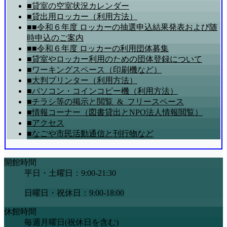
■貸室の空室状況カレンダー
■貸出用ロッカー（利用方法）
■■令和６年度 ロッカーの抽選申込結果発表および随
時申込のご案内
■■令和６年度 ロッカーの利用団体募集
■貸室やロッカー利用のための団体登録について
■ワーキングスペース（印刷機など）
■大判プリンター（利用方法）
■パソコン・コインコピー機（利用方法）
■チラシ等の掲示と閲覧_&_フリースペース
■情報コーナー（図書貸出とNPO法人情報閲覧）
■アクセス
■なごや市民活動通信と刊行物など
開館時間
平日・土曜日：9:00-21:30
日曜日・祝休日：9:00-18:00
休館時間
毎週月曜日(祝休日を含む)