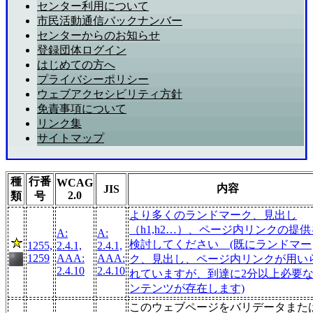
センター利用について
市民活動通信バックナンバー
センターからのお知らせ
登録団体ログイン
はじめての方へ
プライバシーポリシー
ウェブアクセシビリティ方針
免責事項について
リンク集
サイトマップ
種
行番
WCAG
内容
JIS
2.0
類
号
より多くのランドマーク、見出し
（h1,h2…）、ページ内リンクの提供
A:
A:
検討してください (既にランドマー
1255,
2.4.1,
2.4.1,
1259
AAA:
AAA:
ク、見出し、ページ内リンクが用い
2.4.10
2.4.10
れていますが、到達に2分以上必要
ンテンツが存在します)
このウェブページをバリデータまた