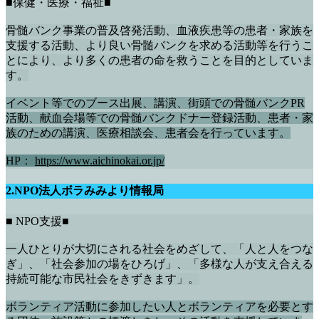
■保健・医療・福祉■
骨髄バンク事業の普及啓発活動、血液疾患等の患者・家族を
支援する活動、より良い骨髄バンクを求める活動等を行うこ
とにより、より多くの患者の命を救うことを目的としていま
す。
イベント等でのブース出展、講演、街頭での骨髄バンクPR
活動、献血会場等での骨髄バンクドナー登録活動、患者・家
族のための講演、医療相談会、患者会を行っています。
HP：
https://www.aichinokai.or.jp/
2.NPO法人ボラみみより情報局
■ NPO支援■
一人ひとりが大切にされる社会をめざして、「人と人をつな
ぎ」、「社会参加の場をひろげ」、「多様な人が支え合える
持続可能な市民社会をきずきます」。
ボランティア活動に参加したい人とボランティアを必要とす