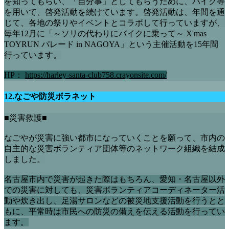
を知ってもらい、「自分事」としてもらうために、バイク等
を用いて、啓発活動を続けています。啓発活動は、年間を通
じて、各地の祭りやイベントとコラボして行っていますが、
毎年12月に「～ソリの代わりにバイクに乗って～ X'mas
TOYRUN パレード in NAGOYA」という主催活動を15年間
行っています。
HP：
https://harley-santa-club758.crayonsite.com/
12.なごや防災ボラネット
■災害救護■
なごやが災害に強い都市になっていくことを願って、市内の
自主的な災害ボランティア団体等のネットワーク組織を結成
しました。
名古屋市内で災害が起きた際はもちろん、愛知・名古屋以外
での災害に対しても、災害ボランティアコーディネーター活
動や炊き出し、足湯サロンなどの被災地支援活動を行うとと
もに、平常時は市民への防災の備えを伝える活動を行ってい
ます。