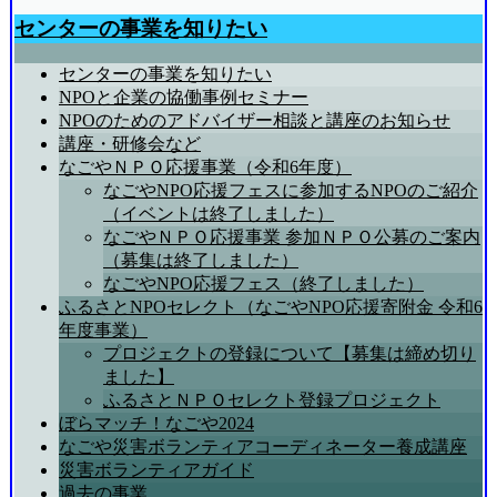
センターの事業を知りたい
センターの事業を知りたい
NPOと企業の協働事例セミナー
NPOのためのアドバイザー相談と講座のお知らせ
講座・研修会など
なごやＮＰＯ応援事業（令和6年度）
なごやNPO応援フェスに参加するNPOのご紹介
（イベントは終了しました）
なごやＮＰＯ応援事業 参加ＮＰＯ公募のご案内
（募集は終了しました）
なごやNPO応援フェス（終了しました）
ふるさとNPOセレクト（なごやNPO応援寄附金 令和6
年度事業）
プロジェクトの登録について【募集は締め切り
ました】
ふるさとＮＰＯセレクト登録プロジェクト
ぼらマッチ！なごや2024
なごや災害ボランティアコーディネーター養成講座
災害ボランティアガイド
過去の事業