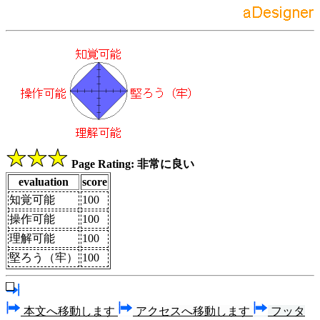
Page Rating: 非常に良い
evaluation
score
知覚可能
100
操作可能
100
理解可能
100
堅ろう（牢）
100
本文へ移動します
アクセスへ移動します
フッタ