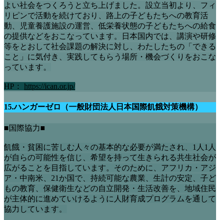
よい社会をつくろうと立ち上げました。設立当初より、フィ
リピンで活動を続けており、路上の子どもたちへの教育活
動、児童養護施設の運営、低栄養状態の子どもたちへの給食
の提供などをおこなっています。日本国内では、講演や研修
等をとおして社会課題の解決に対し、わたしたちの「できる
こと」に気付き、実践してもらう場所・機会づくりをおこな
っています。
HP：
https://ican.or.jp/
15.ハンガーゼロ（一般財団法人日本国際飢餓対策機構）
■国際協力■
飢餓・貧困に苦しむ人々の基本的な必要が満たされ、1人1人
が自らの可能性を信じ、希望を持って生きられる共生社会が
広がることを目指しています。そのために、アフリカ・アジ
ア・中南米、21か国で、持続可能な農業、生計の安定、子ど
もの教育、保健衛生などの自立開発・生活改善を、地域住民
が主体的に進めていけるように人財育成プログラムを通して
協力しています。