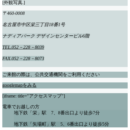
[外観写真.]
〒460-0008
名古屋市中区栄三丁目18番1号
ナディアパーク デザインセンタービル6階
TEL.052－228－8039
FAX.052－228－8073
ご来館の際は、公共交通機関をご利用ください
googlemapをみる
[iframe: title="アクセスマップ"]
電車でお越しの方
地下鉄「栄」駅 7、8番出口より徒歩7分
地下鉄「矢場町」駅 5、6番出口より徒歩5分