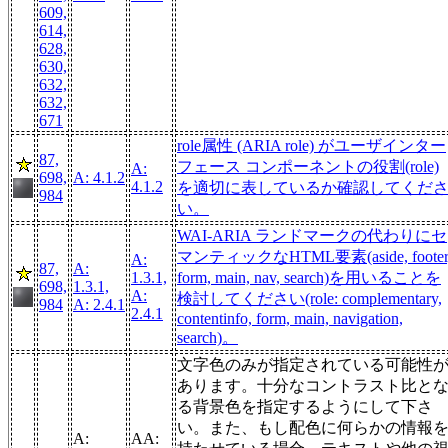
609,
614,
628,
630,
632,
632,
671
role属性 (ARIA role) がユーザインター
87,
フェース コンポーネントの役割(role)
A:
698,
A: 4.1.2
4.1.2
を適切に表しているか確認してくだ
984
い。
WAI-ARIA ランドマークの代わりにセ
マンティックなHTML要素(aside, footer
A:
87,
A:
1.3.1,
form, main, nav, search)を用いることを
698,
1.3.1,
A:
検討してください(role: complementary,
984
A: 2.4.1
2.4.1
contentinfo, form, main, navigation,
search)。
文字色のみが指定されている可能性
あります。十分なコントラスト比と
る背景色を指定するようにして下さ
い。また、もし配色に何らかの情報
A:
AA: