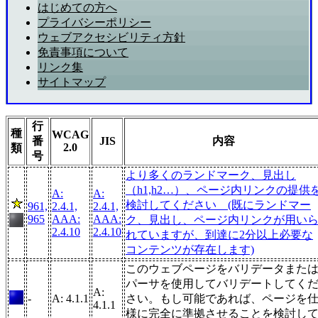
はじめての方へ
プライバシーポリシー
ウェブアクセシビリティ方針
免責事項について
リンク集
サイトマップ
行
種
WCAG
番
JIS
内容
2.0
類
号
より多くのランドマーク、見出し
（h1,h2…）、ページ内リンクの提供
A:
A:
検討してください (既にランドマー
961,
2.4.1,
2.4.1,
965
AAA:
AAA:
ク、見出し、ページ内リンクが用い
2.4.10
2.4.10
れていますが、到達に2分以上必要な
コンテンツが存在します)
このウェブページをバリデータまた
パーサを使用してバリデートしてく
A:
-
A: 4.1.1
さい。もし可能であれば、ページを
4.1.1
様に完全に準拠させることを検討し