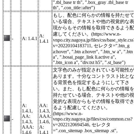
".tbl_base tr th", ".box_gray .tbl_base tr
th", ".con_title::after")
もし、配色に何らかの情報を持たせ
いる場合、テキストや他の視覚的な
現からもその情報を取得できるよう
慮してください。(https://www.n-
A:
-
A: 1.4.1
vnpo.city.nagoya.jp/files/css/base_style.css
1.4.1
v=20220104183711, セレクタ=".btn_g
a:hover", ".btn a:hover", ".btn_w a", ".btn
a", ".bosai_page_link li.active a",
".btn_icon a", "div.txt h5", ".st_base")
文字色のみが指定されている可能性
あります。十分なコントラスト比と
る背景色を指定するようにして下さ
い。また、もし配色に何らかの情報
持たせている場合、テキストや他の
覚的な表現からもその情報を取得で
A:
AA:
るよう配慮してください。
1.4.1,
1.4.3,
(https://www.n-
AA:
AAA:
-
vnpo.city.nagoya.jp/files/css/common.css?
1.4.3,
1.4.6,
v=2022120694546, セレクタ
AAA:
A:
=".con_sitemap .box_sitemap .st",
1.4.6
1.4.1