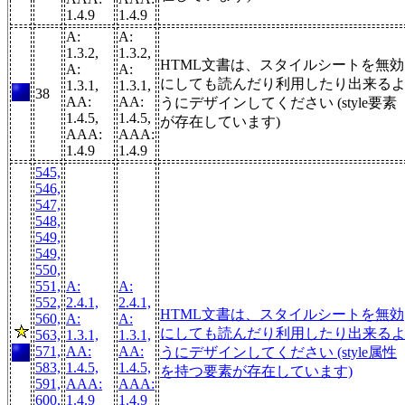
1.4.9
1.4.9
A:
A:
1.3.2,
1.3.2,
HTML文書は、スタイルシートを無効
A:
A:
にしても読んだり利用したり出来る
1.3.1,
1.3.1,
38
AA:
AA:
うにデザインしてください (style要素
1.4.5,
1.4.5,
が存在しています)
AAA:
AAA:
1.4.9
1.4.9
545,
546,
547,
548,
549,
549,
550,
551,
A:
A:
552,
2.4.1,
2.4.1,
HTML文書は、スタイルシートを無効
560,
A:
A:
にしても読んだり利用したり出来る
563,
1.3.1,
1.3.1,
571,
AA:
AA:
うにデザインしてください (style属性
583,
1.4.5,
1.4.5,
を持つ要素が存在しています)
591,
AAA:
AAA:
600,
1.4.9
1.4.9