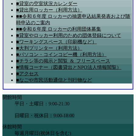
■貸室の空室状況カレンダー
■貸出用ロッカー（利用方法）
■■令和６年度 ロッカーの抽選申込結果発表および随
時申込のご案内
■■令和６年度 ロッカーの利用団体募集
■貸室やロッカー利用のための団体登録について
■ワーキングスペース（印刷機など）
■大判プリンター（利用方法）
■パソコン・コインコピー機（利用方法）
■チラシ等の掲示と閲覧_&_フリースペース
■情報コーナー（図書貸出とNPO法人情報閲覧）
■アクセス
■なごや市民活動通信と刊行物など
開館時間
平日・土曜日：9:00-21:30
日曜日・祝休日：9:00-18:00
休館時間
毎週月曜日(祝休日を含む)