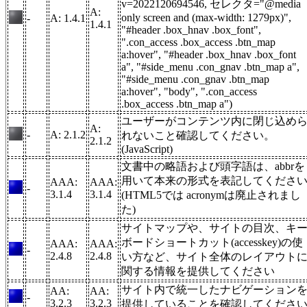
v=2022120694546, セレクタ="@media
A:
only screen and (max-width: 1279px)",
-
A: 1.4.1
1.4.1
"#header .box_hnav .box_font",
".con_access .box_access .btn_map
a:hover", "#header .box_hnav .box_font
a", "#side_menu .con_gnav .btn_map a",
"#side_menu .con_gnav .btn_map
a:hover", "body", ".con_access
.box_access .btn_map a")
ユーザーがコンテンツ内に閉じ込め
A:
-
A: 2.1.2
れないこと確認してください。
2.1.2
(JavaScript)
文書中の略語および頭字語は、abbrを
用いて本来の形式を表記してくださ
AAA:
AAA:
-
3.1.4
3.1.4
(HTML5では acronymは廃止されまし
た)
サイトマップや、サイトの目次、キ
ボードショートカット(accesskey)の使
AAA:
AAA:
-
2.4.8
2.4.8
い方など、サイト全体のレイアウト
関する情報を提供してください
サイト内で統一したナビゲーション
AA:
AA:
-
3.2.3
3.2.3
提供していることを確認してくださ