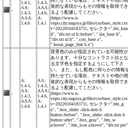
持たせている場合、テキストや他の
1.4.1,
1.4.3,
覚的な表現からもその情報を取得で
AA:
AAA:
-
るよう配慮してください。
1.4.3,
1.4.6,
AAA:
A:
(https://www.n-
1.4.6
1.4.1
vnpo.city.nagoya.jp/files/css/base_style.css
v=20220104183711, セレクタ=".list_kan
li", "div.txt ol li::before", ".list_base li",
"div.txt ul li", ".con_base a",
".bosai_page_link li a")
背景色のみが指定されている可能性
あります。十分なコントラスト比と
る文字色を指定するようにして下さ
い。 また、もし配色に何らかの情報
持たせている場合、テキストや他の
A:
AA:
覚的な表現からもその情報を取得で
1.4.1,
1.4.3,
るよう配慮してください。
AA:
AAA:
-
(https://www.n-
1.4.3,
1.4.6,
vnpo.city.nagoya.jp/files/css/base_style.css
AAA:
A:
v=20220104183711, セレクタ=".btn_g
1.4.6
1.4.1
a", ".box_slider .slick-dots li
button::before", ".box_slider .slick-dots li
button::after", ".box_gray", ".btn_w
a:hover", ".btn_icon a:hover", "div.txt pre"