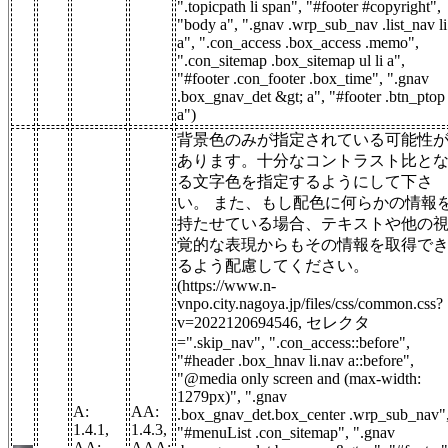
".topicpath li span", "#footer #copyright",
"body a", ".gnav .wrp_sub_nav .list_nav li
a", ".con_access .box_access .memo",
".con_sitemap .box_sitemap ul li a",
"#footer .con_footer .box_time", ".gnav
.box_gnav_det &gt; a", "#footer .btn_ptop
a")
背景色のみが指定されている可能性
あります。十分なコントラスト比と
る文字色を指定するようにして下さ
い。 また、もし配色に何らかの情報
持たせている場合、テキストや他の
覚的な表現からもその情報を取得で
るよう配慮してください。
(https://www.n-
vnpo.city.nagoya.jp/files/css/common.css?
v=2022120694546, セレクタ
=".skip_nav", ".con_access::before",
"#header .box_hnav li.nav a::before",
"@media only screen and (max-width:
1279px)", ".gnav
A:
AA:
.box_gnav_det.box_center .wrp_sub_nav"
1.4.1,
1.4.3,
"#menuList .con_sitemap", ".gnav
AA:
AAA: