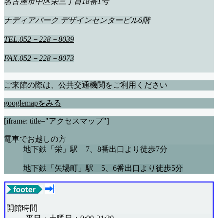
名古屋市中区栄三丁目18番1号
ナディアパーク デザインセンタービル6階
TEL.052－228－8039
FAX.052－228－8073
ご来館の際は、公共交通機関をご利用ください
googlemapをみる
[iframe: title="アクセスマップ"]
電車でお越しの方
地下鉄「栄」駅 7、8番出口より徒歩7分
地下鉄「矢場町」駅 5、6番出口より徒歩5分
開館時間