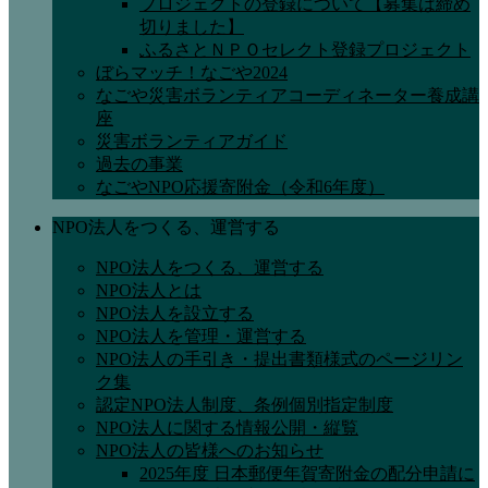
プロジェクトの登録について【募集は締め
切りました】
ふるさとＮＰＯセレクト登録プロジェクト
ぼらマッチ！なごや2024
なごや災害ボランティアコーディネーター養成講
座
災害ボランティアガイド
過去の事業
なごやNPO応援寄附金（令和6年度）
NPO法人をつくる、運営する
NPO法人をつくる、運営する
NPO法人とは
NPO法人を設立する
NPO法人を管理・運営する
NPO法人の手引き・提出書類様式のページリン
ク集
認定NPO法人制度、条例個別指定制度
NPO法人に関する情報公開・縦覧
NPO法人の皆様へのお知らせ
2025年度 日本郵便年賀寄附金の配分申請に