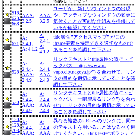
確認して下さい
ユーザが、新しいウィンドウの出現
518,
や、アクティブなウィンドウの変更
AAA:
AAA:
623,
3.2.5
3.2.5
気付くことが可能な仕組みを提供し
668
いるか確認してください
A:
title属性 "アクセスマップ" がこの
A:
2.4.1,
iframe要素を特定できる適切なもので
671
2.4.1,
A:
A: 4.1.2
あることを確認して下さい
4.1.2
リンクテキストとtitle属性の値 ("トピ
A:
A:
ックパス：https://www.n-
2.4.4,
2.4.4,
528
vnpo.city.nagoya.jp/") を合わせて、リ
AAA:
AAA:
クの目的を適切に示していることを
2.4.9
2.4.9
認して下さい
リンクテキストとtitle属性の値 ("トピ
A:
A:
ックパス：一階層戻るリンク") を合
2.4.4,
2.4.4,
530
AAA:
AAA:
せて、リンクの目的を適切に示して
2.4.9
2.4.9
ることを確認して下さい
120,
異なる複数のURLへのリンクに、同
A:
A:
128,
のテキストを用いることはなるべく
2.4.4,
2.4.4,
703,
AAA:
AAA:
けてください。 (link text="ボランティ