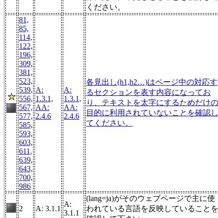
ください。
81,
85,
114,
122,
196,
309,
381,
523,
各見出し(h1,h2…)はページ中の対応す
539,
A:
A:
るセクションを表す内容になってお
556,
1.3.1,
1.3.1,
り、テキストを太字にするためだけ
567,
AA:
AA:
目的に利用されていないことを確認
577,
2.4.6
2.4.6
てください。
585,
593,
603,
611,
639,
643,
700,
986
(lang=ja)がそのウェブページで主に使
A:
2
A: 3.1.1
われている言語を反映していること
3.1.1