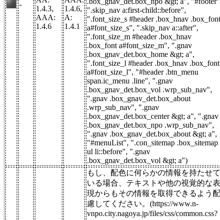
.box_gnav_det.box_npo &gt; a", "#footer"
-
1.4.3,
1.4.6,
".skip_nav a:first-child::before",
AAA:
A:
".font_size_s #header .box_hnav .box_fon
1.4.6
1.4.1
a#font_size_s", ".skip_nav a::after",
".font_size_m #header .box_hnav
.box_font a#font_size_m", ".gnav
.box_gnav_det.box_home &gt; a",
".font_size_l #header .box_hnav .box_font
a#font_size_l", "#header .btn_menu
span.ic_menu .line", ".gnav
.box_gnav_det.box_vol .wrp_sub_nav",
".gnav .box_gnav_det.box_about
.wrp_sub_nav", ".gnav
.box_gnav_det.box_center &gt; a", ".gnav
.box_gnav_det.box_npo .wrp_sub_nav",
".gnav .box_gnav_det.box_about &gt; a",
"#menuList", ".con_sitemap .box_sitemap
ul li::before", ".gnav
.box_gnav_det.box_vol &gt; a")
もし、配色に何らかの情報を持たせ
いる場合、テキストや他の視覚的な
現からもその情報を取得できるよう
慮してください。(https://www.n-
vnpo.city.nagoya.jp/files/css/common.css?