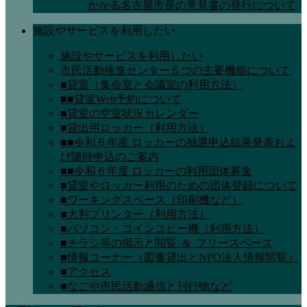
かかる名古屋市長の意見書の発行について
施設やサービスを利用したい
施設やサービスを利用したい
市民活動推進センター５つの主要機能について
■貸室（集会室と会議室の利用方法）
■■貸室Web予約について
■貸室の空室状況カレンダー
■貸出用ロッカー（利用方法）
■■令和６年度 ロッカーの抽選申込結果発表およ
び随時申込のご案内
■■令和６年度 ロッカーの利用団体募集
■貸室やロッカー利用のための団体登録について
■ワーキングスペース（印刷機など）
■大判プリンター（利用方法）
■パソコン・コインコピー機（利用方法）
■チラシ等の掲示と閲覧_&_フリースペース
■情報コーナー（図書貸出とNPO法人情報閲覧）
■アクセス
■なごや市民活動通信と刊行物など