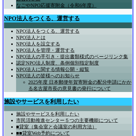
なごやNPO応援寄附金（令和6年度）
NPO法人をつくる、運営する
NPO法人をつくる、運営する
NPO法人とは
NPO法人を設立する
NPO法人を管理・運営する
NPO法人の手引き・提出書類様式のページリンク集
認定NPO法人制度、条例個別指定制度
NPO法人に関する情報公開・縦覧
NPO法人の皆様へのお知らせ
2025年度 日本郵便年賀寄附金の配分申請にかか
る名古屋市長の意見書の発行について
施設やサービスを利用したい
施設やサービスを利用したい
市民活動推進センター５つの主要機能について
■貸室（集会室と会議室の利用方法）
■■貸室Web予約について