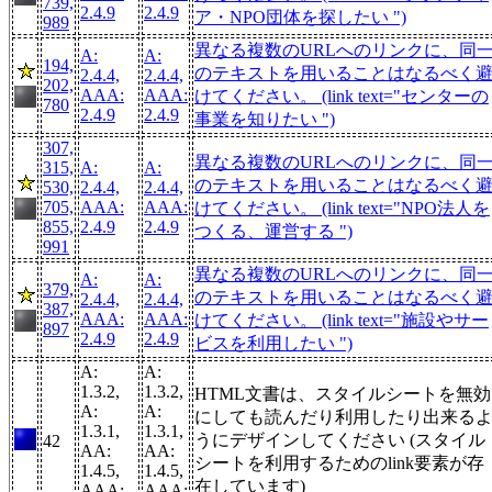
739,
2.4.9
2.4.9
ア・NPO団体を探したい ")
989
異なる複数のURLへのリンクに、同
A:
A:
194,
のテキストを用いることはなるべく
2.4.4,
2.4.4,
202,
AAA:
AAA:
けてください。 (link text="センターの
780
2.4.9
2.4.9
事業を知りたい ")
307,
異なる複数のURLへのリンクに、同
315,
A:
A:
のテキストを用いることはなるべく
530,
2.4.4,
2.4.4,
705,
AAA:
AAA:
けてください。 (link text="NPO法人を
855,
2.4.9
2.4.9
つくる、運営する ")
991
異なる複数のURLへのリンクに、同
A:
A:
379,
のテキストを用いることはなるべく
2.4.4,
2.4.4,
387,
AAA:
AAA:
けてください。 (link text="施設やサー
897
2.4.9
2.4.9
ビスを利用したい ")
A:
A:
1.3.2,
1.3.2,
HTML文書は、スタイルシートを無効
A:
A:
にしても読んだり利用したり出来る
1.3.1,
1.3.1,
うにデザインしてください (スタイル
42
AA:
AA:
シートを利用するためのlink要素が存
1.4.5,
1.4.5,
在しています)
AAA:
AAA: