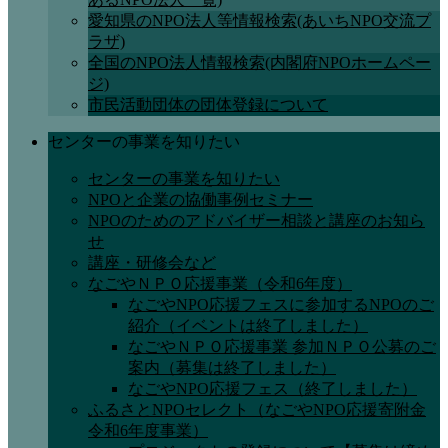
愛知県のNPO法人等情報検索(あいちNPO交流プ
ラザ)
全国のNPO法人情報検索(内閣府NPOホームペー
ジ)
市民活動団体の団体登録について
センターの事業を知りたい
センターの事業を知りたい
NPOと企業の協働事例セミナー
NPOのためのアドバイザー相談と講座のお知ら
せ
講座・研修会など
なごやＮＰＯ応援事業（令和6年度）
なごやNPO応援フェスに参加するNPOのご
紹介（イベントは終了しました）
なごやＮＰＯ応援事業 参加ＮＰＯ公募のご
案内（募集は終了しました）
なごやNPO応援フェス（終了しました）
ふるさとNPOセレクト（なごやNPO応援寄附金
令和6年度事業）