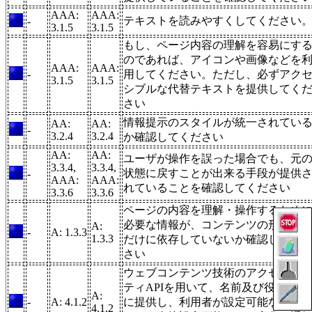
AAA:
AAA:
テキストを読みやすくしてください
-
3.1.5
3.1.5
もし、ページ内容の理解を容易にす
のであれば、アイコンや画像などを
AAA:
AAA:
-
用してください。ただし、必ずアク
3.1.5
3.1.5
シブルな代替テキストを提供してく
さい
情報提示のスタイルが統一されてい
AA:
AA:
-
3.2.4
3.2.4
か確認してください
AA:
AA:
ユーザが操作を誤った場合でも、元
3.3.4,
3.3.4,
状態に戻すことが出来る手段が提供
-
AAA:
AAA:
れていることを確認してください
3.3.6
3.3.6
ページの内容を理解・操作するため
必要な情報が、コンテンツの形や位
A:
-
A: 1.3.3
1.3.3
だけに依存していないか確認してく
さい
ウェブコンテンツ技術のアクセシビ
ティAPIを用いて、名前及び役割をU
A:
-
A: 4.1.2
に提供し、利用者が設定可能なプロ
4.1.2