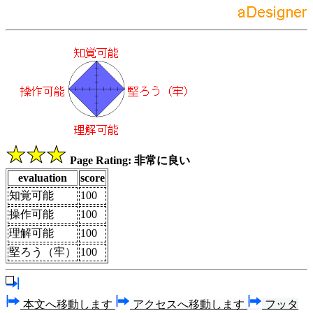
Page Rating: 非常に良い
evaluation
score
知覚可能
100
操作可能
100
理解可能
100
堅ろう（牢）
100
本文へ移動します
アクセスへ移動します
フッタ