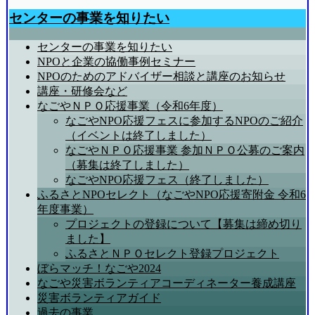
センターの事業を知りたい
センターの事業を知りたい
NPOと企業の協働事例セミナー
NPOのためのアドバイザー相談と講座のお知らせ
講座・研修会など
なごやＮＰＯ応援事業（令和6年度）
なごやNPO応援フェスに参加するNPOのご紹介
（イベントは終了しました）
なごやＮＰＯ応援事業 参加ＮＰＯ公募のご案内
（募集は終了しました）
なごやNPO応援フェス（終了しました）
ふるさとNPOセレクト（なごやNPO応援寄附金 令和6
年度事業）
プロジェクトの登録について【募集は締め切り
ました】
ふるさとＮＰＯセレクト登録プロジェクト
ぼらマッチ！なごや2024
なごや災害ボランティアコーディネーター養成講座
災害ボランティアガイド
過去の事業