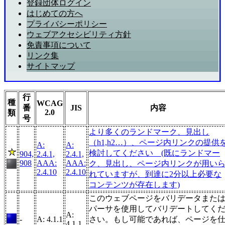
登録団体ログイン
はじめての方へ
プライバシーポリシー
ウェブアクセシビリティ方針
免責事項について
リンク集
サイトマップ
行
種
WCAG
番
JIS
内容
2.0
類
号
より多くのランドマーク、見出し
（h1,h2…）、ページ内リンクの提供
A:
A:
検討してください (既にランドマー
904,
2.4.1,
2.4.1,
908
AAA:
AAA:
ク、見出し、ページ内リンクが用い
2.4.10
2.4.10
れていますが、到達に2分以上必要な
コンテンツが存在します)
このウェブページをバリデータまた
パーサを使用してバリデートしてく
A:
-
A: 4.1.1
さい。もし可能であれば、ページを
4.1.1