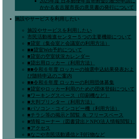
2025年度 日本郵便年賀寄附金の配分申請に
かかる名古屋市長の意見書の発行について
施設やサービスを利用したい
施設やサービスを利用したい
市民活動推進センター５つの主要機能について
■貸室（集会室と会議室の利用方法）
■■貸室Web予約について
■貸室の空室状況カレンダー
■貸出用ロッカー（利用方法）
■■令和６年度 ロッカーの抽選申込結果発表およ
び随時申込のご案内
■■令和６年度 ロッカーの利用団体募集
■貸室やロッカー利用のための団体登録について
■ワーキングスペース（印刷機など）
■大判プリンター（利用方法）
■パソコン・コインコピー機（利用方法）
■チラシ等の掲示と閲覧_&_フリースペース
■情報コーナー（図書貸出とNPO法人情報閲覧）
■アクセス
■なごや市民活動通信と刊行物など