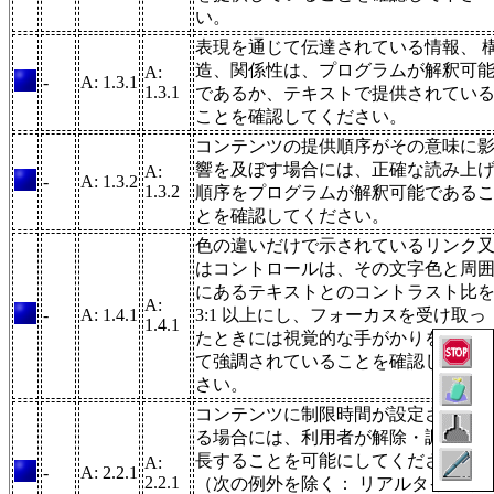
い。
表現を通じて伝達されている情報、 
造、関係性は、プログラムが解釈可
A:
-
A: 1.3.1
1.3.1
であるか、テキストで提供されてい
ことを確認してください。
コンテンツの提供順序がその意味に
響を及ぼす場合には、正確な読み上
A:
-
A: 1.3.2
1.3.2
順序をプログラムが解釈可能である
とを確認してください。
色の違いだけで示されているリンク
はコントロールは、その文字色と周
にあるテキストとのコントラスト比
A:
-
A: 1.4.1
3:1 以上にし、フォーカスを受け取っ
1.4.1
たときには視覚的な手がかりを補足
て強調されていることを確認してく
さい。
コンテンツに制限時間が設定されて
る場合には、利用者が解除・調整・
長することを可能にしてください。
A:
-
A: 2.2.1
2.2.1
（次の例外を除く： リアルタイム，