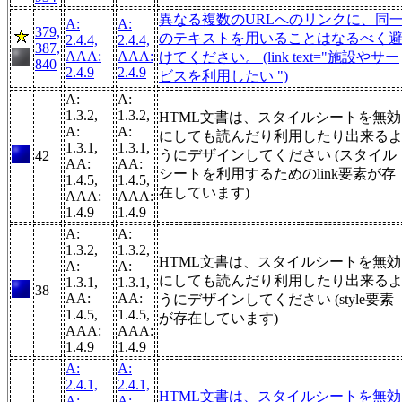
異なる複数のURLへのリンクに、同
A:
A:
379,
のテキストを用いることはなるべく
2.4.4,
2.4.4,
387,
AAA:
AAA:
けてください。 (link text="施設やサー
840
2.4.9
2.4.9
ビスを利用したい ")
A:
A:
1.3.2,
1.3.2,
HTML文書は、スタイルシートを無効
A:
A:
にしても読んだり利用したり出来る
1.3.1,
1.3.1,
うにデザインしてください (スタイル
42
AA:
AA:
シートを利用するためのlink要素が存
1.4.5,
1.4.5,
在しています)
AAA:
AAA:
1.4.9
1.4.9
A:
A:
1.3.2,
1.3.2,
HTML文書は、スタイルシートを無効
A:
A:
にしても読んだり利用したり出来る
1.3.1,
1.3.1,
38
AA:
AA:
うにデザインしてください (style要素
1.4.5,
1.4.5,
が存在しています)
AAA:
AAA:
1.4.9
1.4.9
A:
A:
2.4.1,
2.4.1,
HTML文書は、スタイルシートを無効
A:
A: