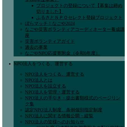
プロジェクトの登録について【募集は締め
切りました】
ふるさとＮＰＯセレクト登録プロジェクト
ぼらマッチ！なごや2024
なごや災害ボランティアコーディネーター養成講
座
災害ボランティアガイド
過去の事業
なごやNPO応援寄附金（令和6年度）
NPO法人をつくる、運営する
NPO法人をつくる、運営する
NPO法人とは
NPO法人を設立する
NPO法人を管理・運営する
NPO法人の手引き・提出書類様式のページリン
ク集
認定NPO法人制度、条例個別指定制度
NPO法人に関する情報公開・縦覧
NPO法人の皆様へのお知らせ