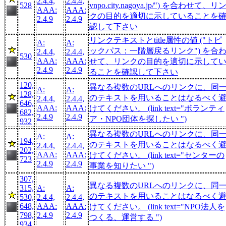
2.4.4,
2.4.4,
528
vnpo.city.nagoya.jp/") を合わせて、リ
AAA:
AAA:
クの目的を適切に示していることを
2.4.9
2.4.9
認して下さい
リンクテキストとtitle属性の値 ("トピ
A:
A:
ックパス：一階層戻るリンク") を合
2.4.4,
2.4.4,
530
AAA:
AAA:
せて、リンクの目的を適切に示して
2.4.9
2.4.9
ることを確認して下さい
120,
異なる複数のURLへのリンクに、同
A:
A:
128,
のテキストを用いることはなるべく
2.4.4,
2.4.4,
646,
AAA:
AAA:
けてください。 (link text="ボランティ
682,
2.4.9
2.4.9
ア・NPO団体を探したい ")
932
異なる複数のURLへのリンクに、同
A:
A:
194,
のテキストを用いることはなるべく
2.4.4,
2.4.4,
202,
AAA:
AAA:
けてください。 (link text="センターの
723
2.4.9
2.4.9
事業を知りたい ")
307,
異なる複数のURLへのリンクに、同
315,
A:
A:
のテキストを用いることはなるべく
530,
2.4.4,
2.4.4,
648,
AAA:
AAA:
けてください。 (link text="NPO法人を
798,
2.4.9
2.4.9
つくる、運営する ")
934