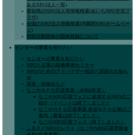
あるNPO法人一覧)
愛知県のNPO法人等情報検索(あいちNPO交流プ
ラザ)
全国のNPO法人情報検索(内閣府NPOホームペー
ジ)
市民活動団体の団体登録について
センターの事業を知りたい
センターの事業を知りたい
NPOと企業の協働事例セミナー
NPOのためのアドバイザー相談と講座のお知ら
せ
講座・研修会など
なごやＮＰＯ応援事業（令和6年度）
なごやNPO応援フェスに参加するNPOのご
紹介（イベントは終了しました）
なごやＮＰＯ応援事業 参加ＮＰＯ公募のご
案内（募集は終了しました）
なごやNPO応援フェス（終了しました）
ふるさとNPOセレクト（なごやNPO応援寄附金
令和6年度事業）