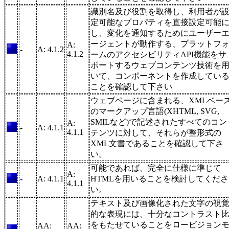
識別名及び役割を取得し、利用者が
定可能なプロパティを直接設定可能
し、変化を通知するためにユーザー
ージェントが動作する、プラットフ
A:
-
A: 4.1.2
4.1.2
ームのアクセシビリティAPI機能をサ
ポートするウェブコンテンツ技術を
いて、コンポーネントを作成してい
ことを確認して下さい
ウェブページに含まれる、XMLベー
のマークアップ言語(XHTML, SVG,
SMILなど)で記述されたすべてのコン
A:
-
A: 4.1.1
4.1.1
テンツに対して、それらが整形式の
XML文書であることを確認して下さ
い。
可能であれば、完全に仕様に準じて
A:
-
A: 4.1.1
HTMLを用いることを検討してくださ
4.1.1
い。
テキスト及び画像化された文字の視
的な表現には、十分なコントラスト
をもたせていることをロービジョン
AA:
AA: