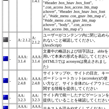
1.4.1
"#header .box_hnav .box_font",
".con_access .box_access .btn_map
a:hover", "#header .box_hnav .box_font
a", "#side_menu .con_gnav .btn_map a",
"#side_menu .con_gnav .btn_map
a:hover", "body", ".con_access
.box_access .btn_map a")
ユーザーがコンテンツ内に閉じ込め
A:
-
A: 2.1.2
れないこと確認してください。
2.1.2
(JavaScript)
文書中の略語および頭字語は、abbrを
用いて本来の形式を表記してくださ
AAA:
AAA:
-
3.1.4
3.1.4
(HTML5では acronymは廃止されまし
た)
サイトマップや、サイトの目次、キ
ボードショートカット(accesskey)の使
AAA:
AAA:
-
2.4.8
2.4.8
い方など、サイト全体のレイアウト
関する情報を提供してください
サイト内で統一したナビゲーション
AA:
AA:
-
3.2.3
3.2.3
提供していることを確認してくださ
AAA:
AAA:
テキストを読みやすくしてください
-