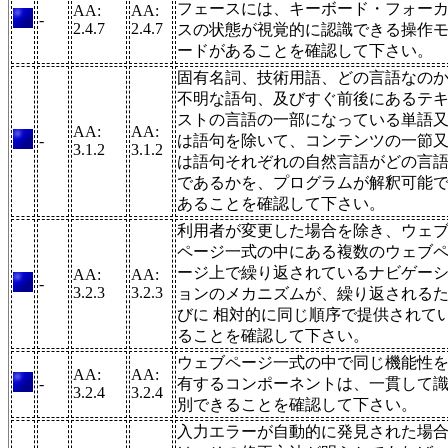
フェースには、キーボード・フォー
AA:
AA:
-
2.4.7
2.4.7
スの状態が視覚的に認識できる操作
ードがあることを確認して下さい。
固有名詞、技術用語、どの言語なの
不明な語句、及びすぐ前後にあるテ
ストの言語の一部になっている単語
AA:
AA:
-
は語句を除いて、コンテンツの一節
3.1.2
3.1.2
は語句それぞれの自然言語がどの言
であるかを、プログラムが解釈可能
あることを確認して下さい。
利用者が変更した場合を除き、ウェ
ページ一式の中にある複数のウェブ
ージ上で繰り返されているナビゲー
AA:
AA:
-
3.2.3
3.2.3
ョンのメカニズムが、繰り返される
びに 相対的に同じ順序で提供されて
ることを確認して下さい。
ウェブページ一式の中で同じ機能性
AA:
AA:
-
有するコンポーネントは、一貫して
3.2.4
3.2.4
別できることを確認して下さい。
入力エラーが自動的に発見された場