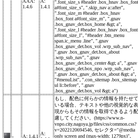
AAA:
A:
".font_size_s #header .box_hnav .box_fon
1.4.6
1.4.1
a#font_size_s", ".skip_nav a::after",
".font_size_m #header .box_hnav
.box_font a#font_size_m", ".gnav
.box_gnav_det.box_home &gt; a",
".font_size_l #header .box_hnav .box_font
a#font_size_l", "#header .btn_menu
span.ic_menu .line", ".gnav
.box_gnav_det.box_vol .wrp_sub_nav",
".gnav .box_gnav_det.box_about
.wrp_sub_nav", ".gnav
.box_gnav_det.box_center &gt; a", ".gnav
.box_gnav_det.box_npo .wrp_sub_nav",
".gnav .box_gnav_det.box_about &gt; a",
"#menuList", ".con_sitemap .box_sitemap
ul li::before", ".gnav
.box_gnav_det.box_vol &gt; a")
もし、配色に何らかの情報を持たせ
いる場合、テキストや他の視覚的な
現からもその情報を取得できるよう
慮してください。(https://www.n-
vnpo.city.nagoya.jp/files/css/common.css?
v=2022120694546, セレクタ="@media
A:
only screen and (max-width: 1279px)",
-
A: 1.4.1