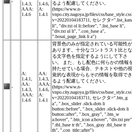
-
るよう配慮してください。
1.4.3,
1.4.6,
AAA:
A:
(https://www.n-
1.4.6
1.4.1
vnpo.city.nagoya.jp/files/css/base_style.css
v=20220104183711, セレクタ=".list_kan
li", "div.txt ol li::before", ".list_base li",
"div.txt ul li", ".con_base a",
".bosai_page_link li a")
背景色のみが指定されている可能性
あります。十分なコントラスト比と
る文字色を指定するようにして下さ
い。 また、もし配色に何らかの情報
持たせている場合、テキストや他の
A:
AA:
覚的な表現からもその情報を取得で
1.4.1,
1.4.3,
るよう配慮してください。
AA:
AAA:
-
(https://www.n-
1.4.3,
1.4.6,
vnpo.city.nagoya.jp/files/css/base_style.css
AAA:
A:
v=20220104183711, セレクタ=".btn_g
1.4.6
1.4.1
a", ".box_slider .slick-dots li
button::before", ".box_slider .slick-dots li
button::after", ".box_gray", ".btn_w
a:hover", ".btn_icon a:hover", "div.txt pre"
".tbl_base tr th", ".box_gray .tbl_base tr
th", ".con_title::after")