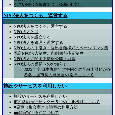
なごやNPO応援寄附金（令和6年度）
NPO法人をつくる、運営する
NPO法人をつくる、運営する
NPO法人とは
NPO法人を設立する
NPO法人を管理・運営する
NPO法人の手引き・提出書類様式のページリンク集
認定NPO法人制度、条例個別指定制度
NPO法人に関する情報公開・縦覧
NPO法人の皆様へのお知らせ
2025年度 日本郵便年賀寄附金の配分申請にかか
る名古屋市長の意見書の発行について
施設やサービスを利用したい
施設やサービスを利用したい
市民活動推進センター５つの主要機能について
■貸室（集会室と会議室の利用方法）
■■貸室Web予約について