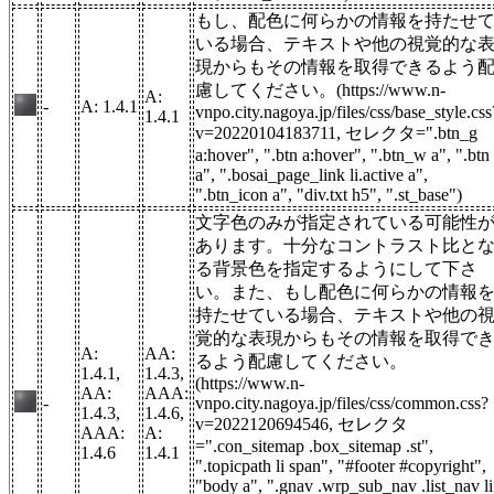
もし、配色に何らかの情報を持たせ
いる場合、テキストや他の視覚的な
現からもその情報を取得できるよう
慮してください。(https://www.n-
A:
-
A: 1.4.1
vnpo.city.nagoya.jp/files/css/base_style.css
1.4.1
v=20220104183711, セレクタ=".btn_g
a:hover", ".btn a:hover", ".btn_w a", ".btn
a", ".bosai_page_link li.active a",
".btn_icon a", "div.txt h5", ".st_base")
文字色のみが指定されている可能性
あります。十分なコントラスト比と
る背景色を指定するようにして下さ
い。また、もし配色に何らかの情報
持たせている場合、テキストや他の
覚的な表現からもその情報を取得で
A:
AA:
るよう配慮してください。
1.4.1,
1.4.3,
(https://www.n-
AA:
AAA:
-
vnpo.city.nagoya.jp/files/css/common.css?
1.4.3,
1.4.6,
v=2022120694546, セレクタ
AAA:
A:
=".con_sitemap .box_sitemap .st",
1.4.6
1.4.1
".topicpath li span", "#footer #copyright",
"body a", ".gnav .wrp_sub_nav .list_nav li