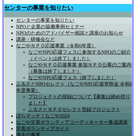
センターの事業を知りたい
センターの事業を知りたい
NPOと企業の協働事例セミナー
NPOのためのアドバイザー相談と講座のお知らせ
講座・研修会など
なごやＮＰＯ応援事業（令和6年度）
なごやNPO応援フェスに参加するNPOのご紹介
（イベントは終了しました）
なごやＮＰＯ応援事業 参加ＮＰＯ公募のご案内
（募集は終了しました）
なごやNPO応援フェス（終了しました）
ふるさとNPOセレクト（なごやNPO応援寄附金 令和6
年度事業）
プロジェクトの登録について【募集は締め切り
ました】
ふるさとＮＰＯセレクト登録プロジェクト
ぼらマッチ！なごや2024
なごや災害ボランティアコーディネーター養成講座
災害ボランティアガイド
過去の事業