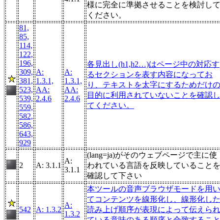
様に完全に準拠させることを検討し
ください。
81,
85,
114,
122,
196,
各見出し(h1,h2…)はページ中の対応す
309,
A:
A:
るセクションを表す内容になってお
381,
1.3.1,
1.3.1,
り、テキストを太字にするためだけ
523,
AA:
AA:
目的に利用されていないことを確認
539,
2.4.6
2.4.6
てください。
559,
582,
586,
643,
929
(lang=ja)がそのウェブページで主に使
A:
2
A: 3.1.1
われている言語を反映していること
3.1.1
確認して下さい
本ツールの音声ブラウザモードを用
てコンテンツを線形化し、線形化し
A:
542
A: 1.3.2
読み上げ順序が表現によって伝えら
1.3.2
ている意味のある順序と合致するこ