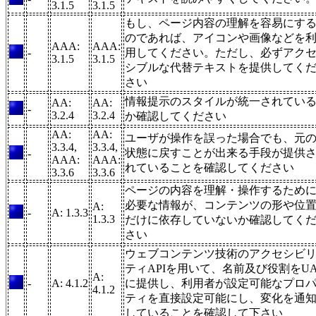
3.1.5
3.1.5
もし、ページ内容の理解を容易にす
のであれば、アイコンや画像などを
AAA:
AAA:
-
用してください。ただし、必ずアク
3.1.5
3.1.5
シブルな代替テキストを提供してく
さい
情報提示のスタイルが統一されてい
AA:
AA:
-
3.2.4
3.2.4
か確認してください
AA:
AA:
ユーザが操作を誤った場合でも、元
3.3.4,
3.3.4,
状態に戻すことが出来る手段が提供
-
AAA:
AAA:
れていることを確認してください
3.3.6
3.3.6
ページの内容を理解・操作するため
必要な情報が、コンテンツの形や位
A:
-
A: 1.3.3
1.3.3
だけに依存していないか確認してく
さい
ウェブコンテンツ技術のアクセシビ
ティAPIを用いて、名前及び役割をU
A:
-
A: 4.1.2
に提供し、利用者が設定可能なプロ
4.1.2
ティを直接設定可能にし、変化を通
していることを確認して下さい