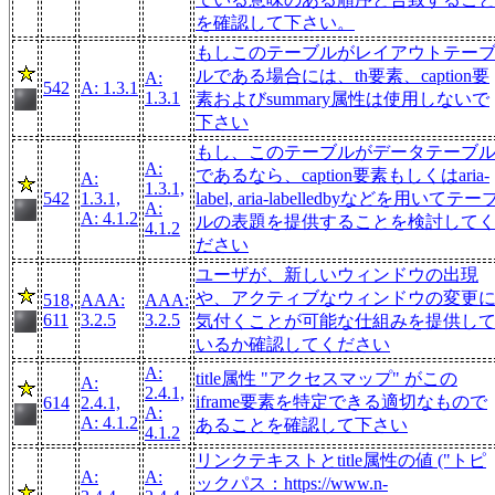
を確認して下さい。
もしこのテーブルがレイアウトテー
ルである場合には、th要素、caption要
A:
542
A: 1.3.1
1.3.1
素およびsummary属性は使用しないで
下さい
もし、このテーブルがデータテーブ
A:
であるなら、caption要素もしくはaria-
A:
1.3.1,
542
1.3.1,
label, aria-labelledbyなどを用いてテー
A:
A: 4.1.2
ルの表題を提供することを検討して
4.1.2
ださい
ユーザが、新しいウィンドウの出現
や、アクティブなウィンドウの変更
518,
AAA:
AAA:
611
3.2.5
3.2.5
気付くことが可能な仕組みを提供し
いるか確認してください
A:
title属性 "アクセスマップ" がこの
A:
2.4.1,
iframe要素を特定できる適切なもので
614
2.4.1,
A:
A: 4.1.2
あることを確認して下さい
4.1.2
リンクテキストとtitle属性の値 ("トピ
A:
A:
ックパス：https://www.n-