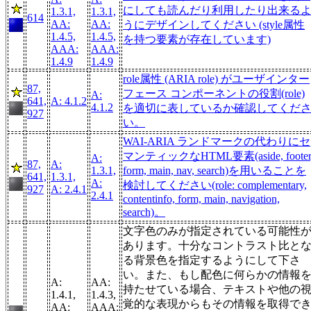
にしても読んだり利用したり出来る
1.3.1,
1.3.1,
614
AA:
AA:
うにデザインしてください (style属性
1.4.5,
1.4.5,
を持つ要素が存在しています)
AAA:
AAA:
1.4.9
1.4.9
role属性 (ARIA role) がユーザインター
87,
フェース コンポーネントの役割(role)
A:
641,
A: 4.1.2
4.1.2
を適切に表しているか確認してくだ
927
い。
WAI-ARIA ランドマークの代わりにセ
マンティックなHTML要素(aside, footer
A:
87,
A:
1.3.1,
form, main, nav, search)を用いることを
641,
1.3.1,
A:
検討してください(role: complementary,
927
A: 2.4.1
2.4.1
contentinfo, form, main, navigation,
search)。
文字色のみが指定されている可能性
あります。十分なコントラスト比と
る背景色を指定するようにして下さ
い。また、もし配色に何らかの情報
A:
AA:
持たせている場合、テキストや他の
1.4.1,
1.4.3,
覚的な表現からもその情報を取得で
AA:
AAA: