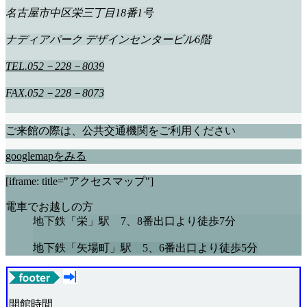
名古屋市中区栄三丁目18番1号
ナディアパーク デザインセンタービル6階
TEL.052－228－8039
FAX.052－228－8073
ご来館の際は、公共交通機関をご利用ください
googlemapをみる
[iframe: title="アクセスマップ"]
電車でお越しの方
地下鉄「栄」駅 7、8番出口より徒歩7分
地下鉄「矢場町」駅 5、6番出口より徒歩5分
開館時間