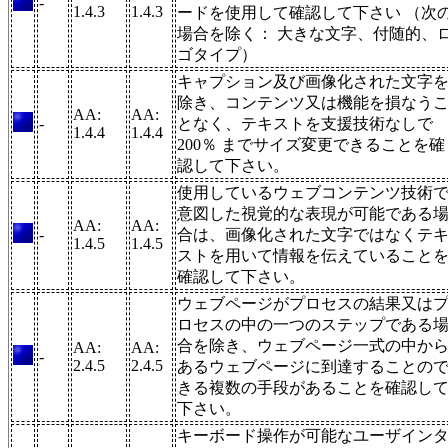
-
1.4.3
1.4.3
ードを使用して確認して下さい （次
場合を除く： 大きな文字、付随的、
ゴタイプ）
キャプション及び画像化された文字
除き、コンテンツ又は機能を損なう
AA:
AA:
-
となく、テキストを支援技術なしで
1.4.4
1.4.4
200％ までサイズ変更できることを確
認して下さい。
使用しているウェブコンテンツ技術
意図した視覚的な表現が可能である
AA:
AA:
-
合は、画像化された文字ではなくテ
1.4.5
1.4.5
ストを用いて情報を伝えていること
確認して下さい。
ウェブページがプロセスの結果又は
ロセスの中の一つのステップである
合を除き、ウェブページ一式の中か
AA:
AA:
-
2.4.5
2.4.5
あるウェブページに到達することの
きる複数の手段があることを確認し
下さい。
キーボード操作が可能なユーザイン