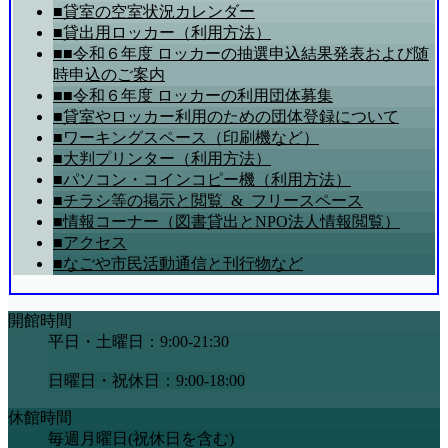
■貸室の空室状況カレンダー
■貸出用ロッカー（利用方法）
■■令和６年度 ロッカーの抽選申込結果発表および随
時申込のご案内
■■令和６年度 ロッカーの利用団体募集
■貸室やロッカー利用のための団体登録について
■ワーキングスペース（印刷機など）
■大判プリンター（利用方法）
■パソコン・コインコピー機（利用方法）
■チラシ等の掲示と閲覧_&_フリースペース
■情報コーナー（図書貸出とNPO法人情報閲覧）
■アクセス
■なごや市民活動通信と刊行物など
開館時間
平日・土曜日：9:00-21:30
日曜日・祝休日：9:00-18:00
休館時間
毎週月曜日(祝休日を含む)