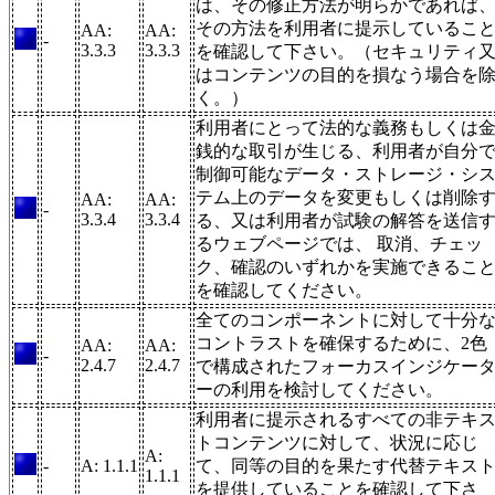
は、その修正方法が明らかであれば
その方法を利用者に提示しているこ
AA:
AA:
-
3.3.3
3.3.3
を確認して下さい。（セキュリティ
はコンテンツの目的を損なう場合を
く。）
利用者にとって法的な義務もしくは
銭的な取引が生じる、利用者が自分
制御可能なデータ・ストレージ・シ
テム上のデータを変更もしくは削除
AA:
AA:
-
3.3.4
3.3.4
る、又は利用者が試験の解答を送信
るウェブページでは、 取消、チェッ
ク、確認のいずれかを実施できるこ
を確認してください。
全てのコンポーネントに対して十分
コントラストを確保するために、2色
AA:
AA:
-
2.4.7
2.4.7
で構成されたフォーカスインジケー
ーの利用を検討してください。
利用者に提示されるすべての非テキ
トコンテンツに対して、状況に応じ
A:
-
A: 1.1.1
て、同等の目的を果たす代替テキス
1.1.1
を提供していることを確認して下さ