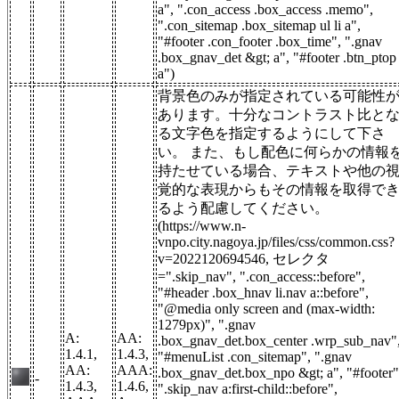
a", ".con_access .box_access .memo",
".con_sitemap .box_sitemap ul li a",
"#footer .con_footer .box_time", ".gnav
.box_gnav_det &gt; a", "#footer .btn_ptop
a")
背景色のみが指定されている可能性
あります。十分なコントラスト比と
る文字色を指定するようにして下さ
い。 また、もし配色に何らかの情報
持たせている場合、テキストや他の
覚的な表現からもその情報を取得で
るよう配慮してください。
(https://www.n-
vnpo.city.nagoya.jp/files/css/common.css?
v=2022120694546, セレクタ
=".skip_nav", ".con_access::before",
"#header .box_hnav li.nav a::before",
"@media only screen and (max-width:
1279px)", ".gnav
A:
AA:
.box_gnav_det.box_center .wrp_sub_nav"
1.4.1,
1.4.3,
"#menuList .con_sitemap", ".gnav
AA:
AAA:
.box_gnav_det.box_npo &gt; a", "#footer"
-
1.4.3,
1.4.6,
".skip_nav a:first-child::before",