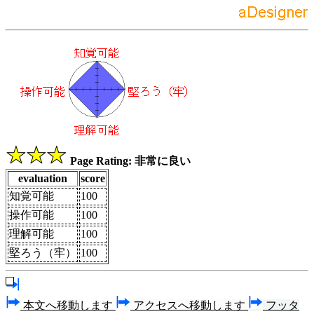
Page Rating: 非常に良い
evaluation
score
知覚可能
100
操作可能
100
理解可能
100
堅ろう（牢）
100
本文へ移動します
アクセスへ移動します
フッタ