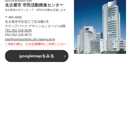
NAGOYA BORANPO NAVI
名古屋市 市民活動推進センター
名古屋市のボランティア・NPOの活動を応援します
〒460-0008
名古屋市中区栄三丁目18番1号
ナディアパーク デザインセンタービル6階
TEL.052-228-8039
FAX.052-228-8073
npo@sportsshimin.city.nagoya.lg.jp
ご来館の際は、公共交通機関をご利用ください
googlemapをみる