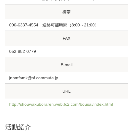
携帯
090-6337-4554 連絡可能時間（8:00～21:00）
FAX
052-882-0779
E-mail
jnnmfamk@sf.commufa.jp
URL
http://shouwakuboraren.web.fc2.com/bousai/index.html
活動紹介