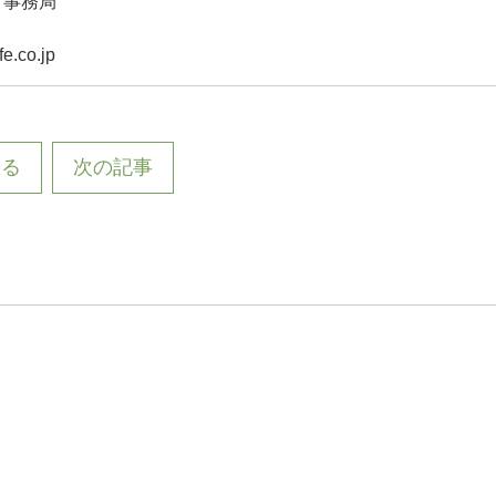
 事務局
e.co.jp
戻る
次の記事