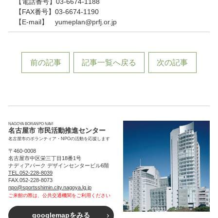
【電話番号】03-6674-1188
【FAX番号】03-6674-1190
【E-mail】 yumeplan@prfj.or.jp
前の記事
記事一覧へ戻る
次の記事
NAGOYA BORANPO NAVI
名古屋市 市民活動推進センター
名古屋市のボランティア・NPOの活動を応援します
〒460-0008
名古屋市中区栄三丁目18番1号
ナディアパーク デザインセンタービル6階
TEL.052-228-8039
FAX.052-228-8073
npo@sportsshimin.city.nagoya.lg.jp
ご来館の際は、公共交通機関をご利用ください
googlemapをみる