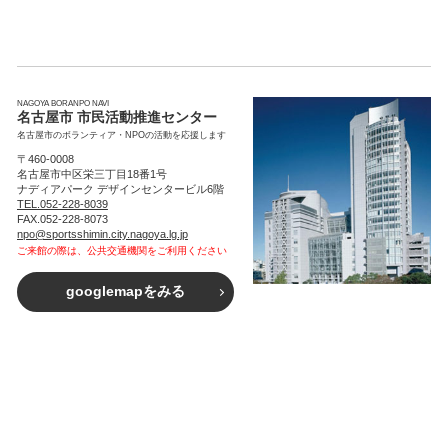
NAGOYA BORANPO NAVI
名古屋市 市民活動推進センター
名古屋市のボランティア・NPOの活動を応援します
〒460-0008
名古屋市中区栄三丁目18番1号
ナディアパーク デザインセンタービル6階
TEL.052-228-8039
FAX.052-228-8073
npo@sportsshimin.city.nagoya.lg.jp
ご来館の際は、公共交通機関をご利用ください
googlemapをみる