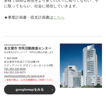
多様で自由な表現をより多くの方々に知ってもらい、手
に取ってもらい、社会に発信していきます。
★事業計画書・収支計画書は
こちら
NAGOYA BORANPO NAVI
名古屋市 市民活動推進センター
名古屋市のボランティア・NPOの活動を応援します
〒460-0008
名古屋市中区栄三丁目18番1号
ナディアパーク デザインセンタービル6階
TEL.052-228-8039
FAX.052-228-8073
npo@sportsshimin.city.nagoya.lg.jp
ご来館の際は、公共交通機関をご利用ください
googlemapをみる