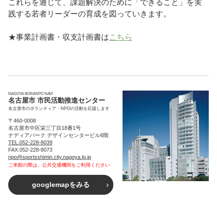
これらを通じて、課題解決のために「できること」を実
践する若者リーダーの育成を図っていきます。
★事業計画書・収支計画書は
こちら
NAGOYA BORANPO NAVI
名古屋市 市民活動推進センター
名古屋市のボランティア・NPOの活動を応援します
〒460-0008
名古屋市中区栄三丁目18番1号
ナディアパーク デザインセンタービル6階
TEL.052-228-8039
FAX.052-228-8073
npo@sportsshimin.city.nagoya.lg.jp
ご来館の際は、公共交通機関をご利用ください
googlemapをみる