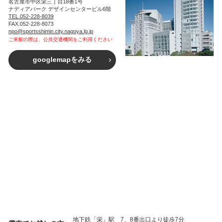
名古屋市中区栄三丁目18番1号
ナディアパーク デザインセンタービル6階
TEL.052-228-8039
FAX.052-228-8073
npo@sportsshimin.city.nagoya.lg.jp
ご来館の際は、公共交通機関をご利用ください
googlemapをみる
地下鉄「栄」駅 7、8番出口より徒歩7分