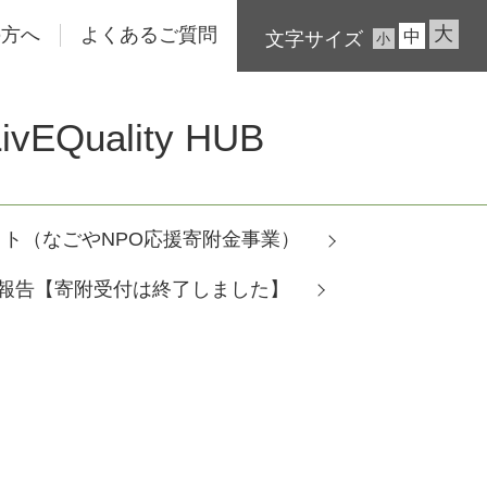
大
の方へ
よくあるご質問
中
文字サイズ
小
Quality HUB
クト（なごやNPO応援寄附金事業）
算報告【寄附受付は終了しました】