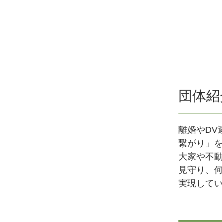
団体紹
離婚やD
繋がり」
大家や不
見守り、
実現して