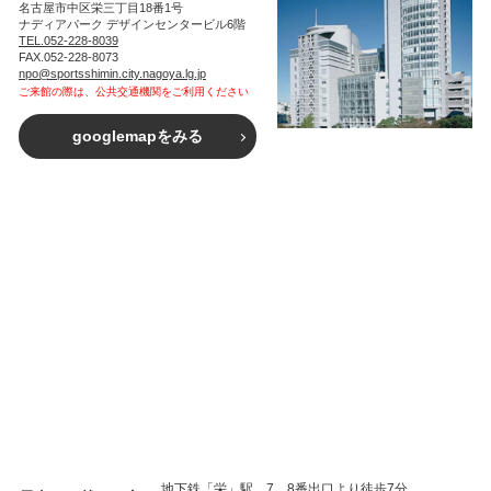
名古屋市中区栄三丁目18番1号
ナディアパーク デザインセンタービル6階
TEL.052-228-8039
FAX.052-228-8073
npo@sportsshimin.city.nagoya.lg.jp
ご来館の際は、公共交通機関をご利用ください
googlemapをみる
地下鉄「栄」駅 7、8番出口より徒歩7分