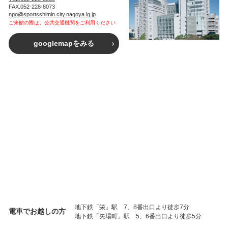
FAX.052-228-8073
npo@sportsshimin.city.nagoya.lg.jp
ご来館の際は、公共交通機関をご利用ください
googlemapをみる
地下鉄「栄」駅 7、8番出口より徒歩7分
電車でお越しの方
地下鉄「矢場町」駅 5、6番出口より徒歩5分