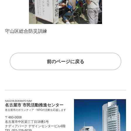
守山区総合防災訓練
前のページに戻る
NAGOYA BORANPO NAVI
名古屋市 市民活動推進センター
名古屋市のボランティア・NPOの活動を応援します
〒460-0008
名古屋市中区栄三丁目18番1号
ナディアパーク デザインセンタービル6階
TEL.052-228-8039