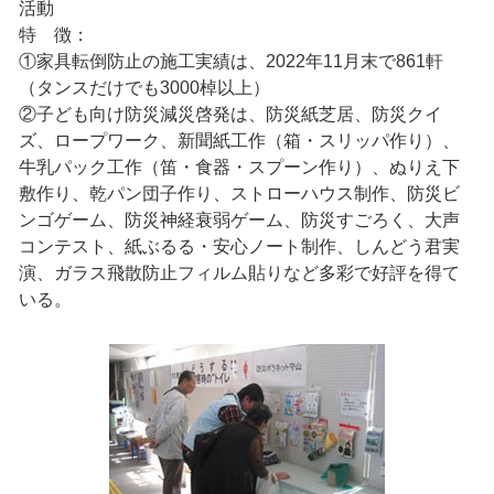
活動
特 徴：
①家具転倒防止の施工実績は、2022年11月末で861軒
（タンスだけでも3000棹以上）
②子ども向け防災減災啓発は、防災紙芝居、防災クイ
ズ、ロープワーク、新聞紙工作（箱・スリッパ作り）、
牛乳パック工作（笛・食器・スプーン作り）、ぬりえ下
敷作り、乾パン団子作り、ストローハウス制作、防災ビ
ンゴゲーム、防災神経衰弱ゲーム、防災すごろく、大声
コンテスト、紙ぶるる・安心ノート制作、しんどう君実
演、ガラス飛散防止フィルム貼りなど多彩で好評を得て
いる。