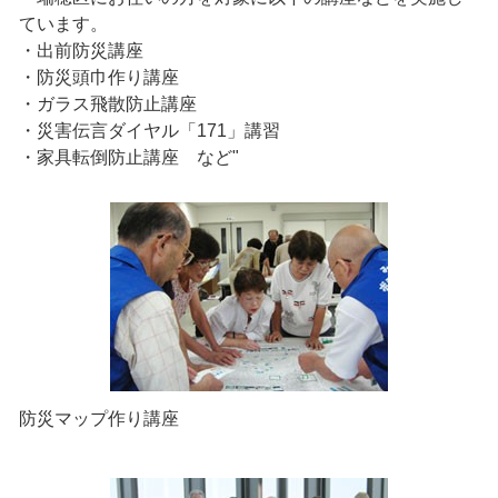
ています。
・出前防災講座
・防災頭巾作り講座
・ガラス飛散防止講座
・災害伝言ダイヤル「171」講習
・家具転倒防止講座 など"
防災マップ作り講座