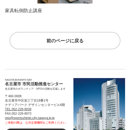
家具転倒防止講座
前のページに戻る
NAGOYA BORANPO NAVI
名古屋市 市民活動推進センター
名古屋市のボランティア・NPOの活動を応援します
〒460-0008
名古屋市中区栄三丁目18番1号
ナディアパーク デザインセンタービル6階
TEL.052-228-8039
FAX.052-228-8073
npo@sportsshimin.city.nagoya.lg.jp
ご来館の際は、公共交通機関をご利用ください