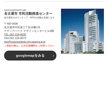
NAGOYA BORANPO NAVI
名古屋市 市民活動推進センター
名古屋市のボランティア・NPOの活動を応援します
〒460-0008
名古屋市中区栄三丁目18番1号
ナディアパーク デザインセンタービル6階
TEL.052-228-8039
FAX.052-228-8073
npo@sportsshimin.city.nagoya.lg.jp
ご来館の際は、公共交通機関をご利用ください
googlemapをみる