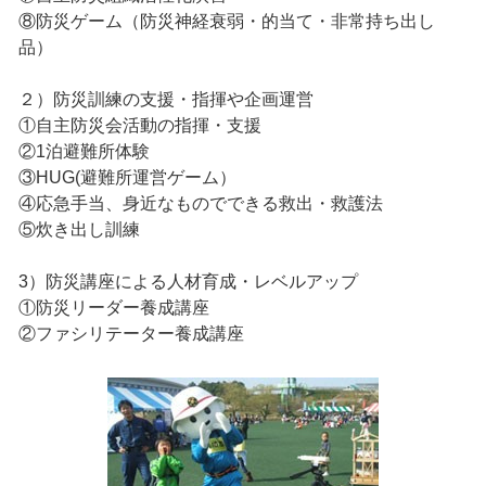
⑧防災ゲーム（防災神経衰弱・的当て・非常持ち出し
品）
２）防災訓練の支援・指揮や企画運営
①自主防災会活動の指揮・支援
②1泊避難所体験
③HUG(避難所運営ゲーム）
④応急手当、身近なものでできる救出・救護法
⑤炊き出し訓練
3）防災講座による人材育成・レベルアップ
①防災リーダー養成講座
②ファシリテーター養成講座