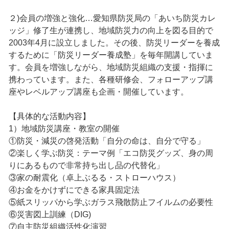
２)会員の増強と強化…愛知県防災局の「あいち防災カレ
ッジ」修了生が連携し、地域防災力の向上を図る目的で
2003年4月に設立しました。その後、防災リーダーを養成
するために「防災リーダー養成塾」を毎年開講していま
す。会員を増強しながら、地域防災組織の支援・指揮に
携わっています。また、各種研修会、フォローアップ講
座やレベルアップ講座も企画・開催しています。
【具体的な活動内容】
1）地域防災講座・教室の開催
①防災・減災の啓発活動「自分の命は、自分で守る」
②楽しく学ぶ防災：テーマ例「エコ防災グッズ、身の周
りにあるもので非常持ち出し品の代替化」
③家の耐震化（卓上ぶるる・ストローハウス）
④お金をかけずにできる家具固定法
⑤紙スリッパから学ぶガラス飛散防止フイルムの必要性
⑥災害図上訓練（DIG)
⑦自主防災組織活性化演習