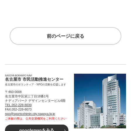
前のページに戻る
NAGOYA BORANPO NAVI
名古屋市 市民活動推進センター
名古屋市のボランティア・NPOの活動を応援します
〒460-0008
名古屋市中区栄三丁目18番1号
ナディアパーク デザインセンタービル6階
TEL.052-228-8039
FAX.052-228-8073
npo@sportsshimin.city.nagoya.lg.jp
ご来館の際は、公共交通機関をご利用ください
googlemapをみる