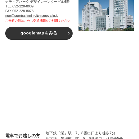
ナディアパーク デザインセンタービル6階
TEL.052-228-8039
FAX.052-228-8073
npo@sportsshimin.city.nagoya.lg.jp
ご来館の際は、公共交通機関をご利用ください
googlemapをみる
地下鉄「栄」駅 7、8番出口より徒歩7分
電車でお越しの方
地下鉄「矢場町」駅 5、6番出口より徒歩5分