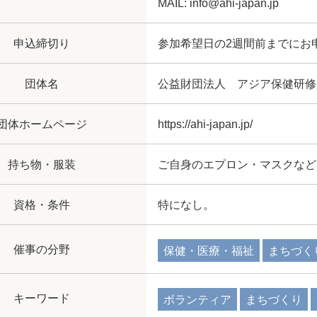
MAIL: info@ahi-japan.jp
申込締切り
参加希望日の2週間前までにお
団体名
公益財団法人 アジア保健研修所(
団体ホームページ
https://ahi-japan.jp/
持ち物・服装
ご自身のエプロン・マスクなど
資格・条件
特になし。
催事の分野
保健・医療・福祉
まちづく
キーワード
ボランティア
まちづくり