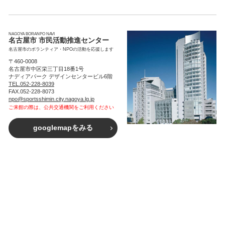
NAGOYA BORANPO NAVI
名古屋市 市民活動推進センター
名古屋市のボランティア・NPOの活動を応援します
〒460-0008
名古屋市中区栄三丁目18番1号
ナディアパーク デザインセンタービル6階
TEL.052-228-8039
FAX.052-228-8073
npo@sportsshimin.city.nagoya.lg.jp
ご来館の際は、公共交通機関をご利用ください
googlemapをみる