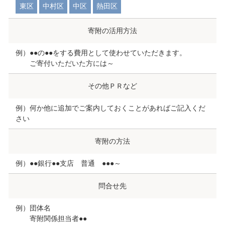
東区
中村区
中区
熱田区
寄附の活用方法
例）●●の●●をする費用として使わせていただきます。
ご寄付いただいた方には～
その他ＰＲなど
例）何か他に追加でご案内しておくことがあればご記入くだ
さい
寄附の方法
例）●●銀行●●支店 普通 ●●●～
問合せ先
例）団体名
寄附関係担当者●●