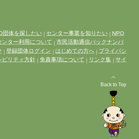
O団体を探したい
センター事業を知りたい
NPO
センター利用について
市民活動通信バックナンバ
せ
登録団体ログイン
はじめての方へ
プライバシ
シビリティ方針
免責事項について
リンク集
サイ
Back to Top