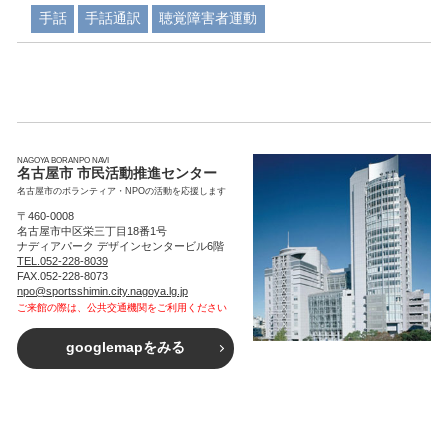
手話
手話通訳
聴覚障害者運動
NAGOYA BORANPO NAVI
名古屋市 市民活動推進センター
名古屋市のボランティア・NPOの活動を応援します
〒460-0008
名古屋市中区栄三丁目18番1号
ナディアパーク デザインセンタービル6階
TEL.052-228-8039
FAX.052-228-8073
npo@sportsshimin.city.nagoya.lg.jp
ご来館の際は、公共交通機関をご利用ください
googlemapをみる