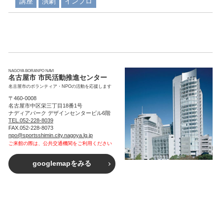
講座
演劇
インプロ
NAGOYA BORANPO NAVI
名古屋市 市民活動推進センター
名古屋市のボランティア・NPOの活動を応援します
〒460-0008
名古屋市中区栄三丁目18番1号
ナディアパーク デザインセンタービル6階
TEL.052-228-8039
FAX.052-228-8073
npo@sportsshimin.city.nagoya.lg.jp
ご来館の際は、公共交通機関をご利用ください
googlemapをみる