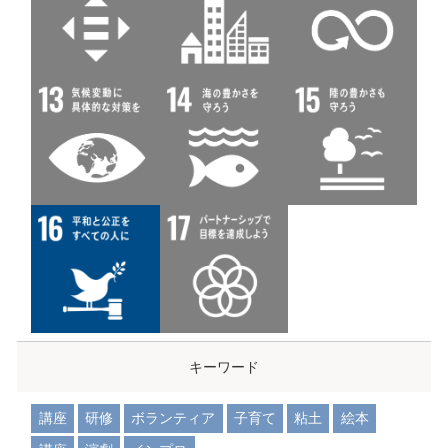
キーワード
講座
研修
ボランティア
子育て
粘土
絵本