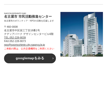
NAGOYA BORANPO NAVI
名古屋市 市民活動推進センター
名古屋市のボランティア・NPOの活動を応援します
〒460-0008
名古屋市中区栄三丁目18番1号
ナディアパーク デザインセンタービル6階
TEL.052-228-8039
FAX.052-228-8073
npo@sportsshimin.city.nagoya.lg.jp
ご来館の際は、公共交通機関をご利用ください
googlemapをみる