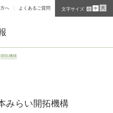
大
の方へ
よくあるご質問
中
文字サイズ
小
報
い開拓機構
本みらい開拓機構