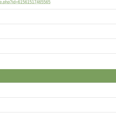
file.php?id=61561517465565