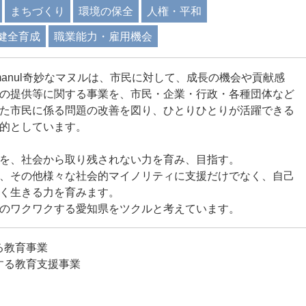
まちづくり
環境の保全
人権・平和
健全育成
職業能力・雇用機会
a-manul奇妙なマヌルは、市民に対して、成長の機会や貢献感
の提供等に関する事業を、市民・企業・行政・各種団体など
た市民に係る問題の改善を図り、ひとりひとりが活躍できる
的としています。
を、社会から取り残されない力を育み、目指す。
、その他様々な社会的マイノリティに支援だけでなく、自己
く生きる力を育みます。
のワクワクする愛知県をツクルと考えています。
る教育事業
供する教育支援事業