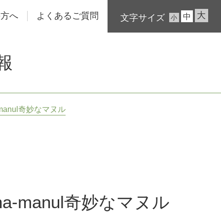
大
の方へ
よくあるご質問
中
文字サイズ
小
報
manul奇妙なマヌル
a-manul奇妙なマヌル