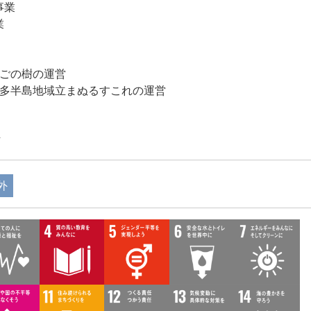
事業
業
ごの樹の運営
多半島地域立まぬるすこれの運営
信
外