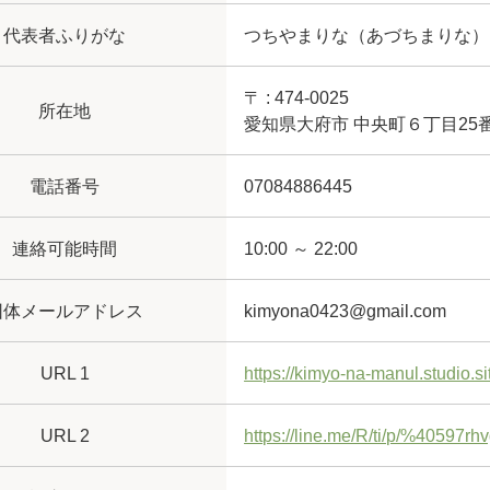
代表者ふりがな
つちやまりな（あづちまりな）
〒 : 474-0025
所在地
愛知県大府市 中央町６丁目25
電話番号
07084886445
連絡可能時間
10:00 ～ 22:00
団体メールアドレス
kimyona0423@gmail.com
URL 1
https://kimyo-na-manul.studio.si
URL 2
https://line.me/R/ti/p/%40597rh