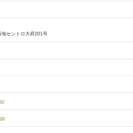
番地セントロ大府201号
te/
vgp