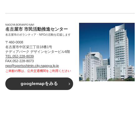
NAGOYA BORANPO NAVI
名古屋市 市民活動推進センター
名古屋市のボランティア・NPOの活動を応援します
〒460-0008
名古屋市中区栄三丁目18番1号
ナディアパーク デザインセンタービル6階
TEL.052-228-8039
FAX.052-228-8073
npo@sportsshimin.city.nagoya.lg.jp
ご来館の際は、公共交通機関をご利用ください
googlemapをみる